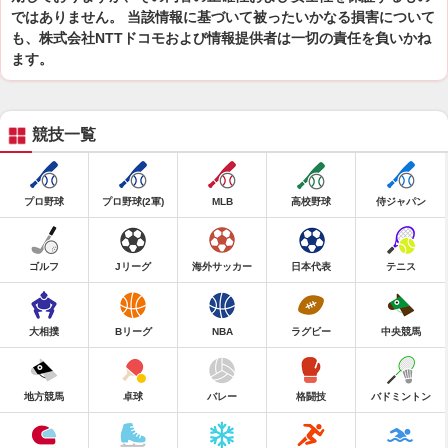
ではありません。 当該情報に基づいて被ったいかなる損害について
も、株式会社NTTドコモおよび情報提供者は一切の責任を負いかね
ます。
競技一覧
プロ野球
プロ野球(2軍)
MLB
高校野球
侍ジャパン
ゴルフ
Jリーグ
海外サッカー
日本代表
テニス
大相撲
Bリーグ
NBA
ラグビー
中央競馬
地方競馬
卓球
バレー
格闘技
バドミントン