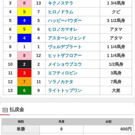
3
8
13
キクノステラ
1 3/4馬身
4
5
7
ヒロノドラム
クビ
5
4
5
ハッピーパウダー
3 1/2馬身
6
5
6
ヒロノカマオレ
アタマ
7
4
4
アスターレジェンド
アタマ
8
1
1
ヴェルデプラート
1 1/4馬身
9
8
12
ヒットザフロアー
1 1/4馬身
10
2
2
メイショウブユウ
1/2馬身
11
3
3
エフティロビン
3馬身
12
7
11
ソラノカナタ
7馬身
13
6
9
ライトトップワン
大差
払戻金
種類
馬番
金額
単勝
8
400円