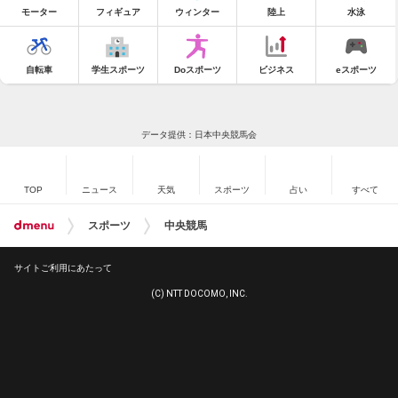
モーター
フィギュア
ウィンター
陸上
水泳
自転車
学生スポーツ
Doスポーツ
ビジネス
eスポーツ
データ提供：日本中央競馬会
TOP
ニュース
天気
スポーツ
占い
すべて
スポーツ
中央競馬
サイトご利用にあたって
(C) NTT DOCOMO, INC.