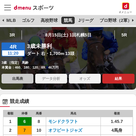
dメニュー
球
MLB
ゴルフ
高校野球
競馬
Jリーグ
プロ野球（2軍）
3R
8月15日(土) 1回札幌5日
5R
3歳未勝利
4R
11:20
ダート 右・1,700m 13頭
3歳 ［指定］ 馬齢
本賞金：460、180、120、69、46万円
出馬表
データ分析
オッズ
結果
競走成績
着順
枠番
馬番
馬名
着差
1
6
8
モンドクラフト
1.45.7
2
7
10
オフビートジャズ
4馬身