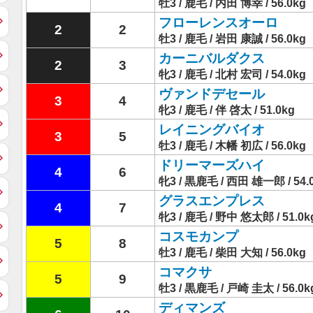
牡3 / 鹿毛 / 内田 博幸 / 56.0kg
フローレンスオーロ
2
2
牡3 / 鹿毛 / 岩田 康誠 / 56.0kg
カーニバルダクス
2
3
牝3 / 鹿毛 / 北村 宏司 / 54.0kg
ヴァンドデセール
3
4
牝3 / 鹿毛 / 伴 啓太 / 51.0kg
レイニングバイオ
3
5
牡3 / 鹿毛 / 木幡 初広 / 56.0kg
ドリーマーズハイ
4
6
牝3 / 黒鹿毛 / 西田 雄一郎 / 54.
グラスエンプレス
4
7
牝3 / 鹿毛 / 野中 悠太郎 / 51.0k
コスモカンプ
5
8
牡3 / 鹿毛 / 柴田 大知 / 56.0kg
コマクサ
5
9
牡3 / 黒鹿毛 / 戸崎 圭太 / 56.0k
ディマンズ