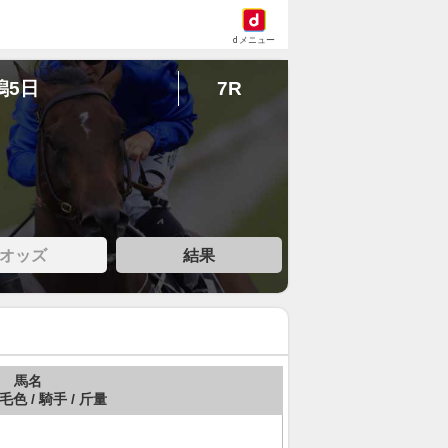
dメニュー
潟5日
7R
オッズ
結果
馬名
 毛色 / 騎手 / 斤量