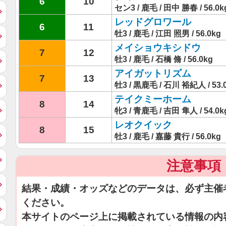
6
10
セン3 / 鹿毛 / 田中 勝春 / 56.0k
レッドグロワール
6
11
牡3 / 鹿毛 / 江田 照男 / 56.0kg
メイショウキシドウ
7
12
牡3 / 鹿毛 / 石橋 脩 / 56.0kg
アイガットリズム
7
13
牡3 / 黒鹿毛 / 石川 裕紀人 / 53.
テイクミーホーム
8
14
牝3 / 青鹿毛 / 吉田 隼人 / 54.0k
レオクイック
8
15
牡3 / 鹿毛 / 嘉藤 貴行 / 56.0kg
注意事項
結果・成績・オッズなどのデータは、必ず主催
ください。
本サイトのページ上に掲載されている情報の内