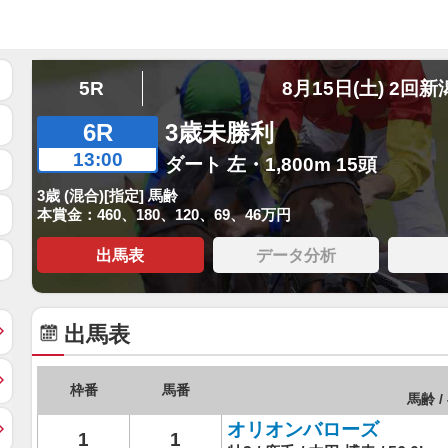
5R
8月15日(土) 2回新
6R
3歳未勝利
13:00
ダート 左・1,800m 15頭
3歳 (混合)[指定] 馬齢
本賞金：460、180、120、69、46万円
出馬表
データ分析
出馬表
枠番
馬番
馬齢 /
オリオンバローズ
1
1