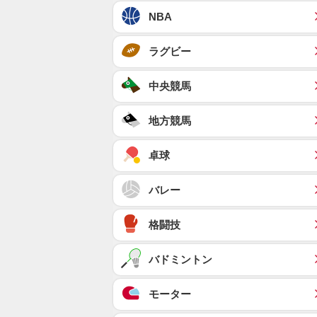
NBA
ラグビー
中央競馬
地方競馬
卓球
バレー
格闘技
バドミントン
モーター