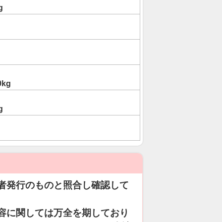
g
0kg
g
者発行のものと照合し確認して
容に関しては万全を期しており