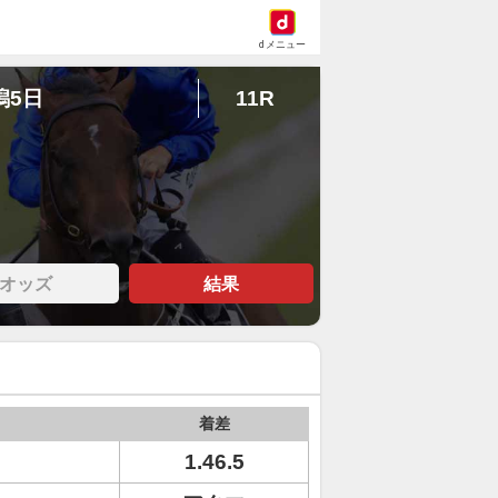
dメニュー
潟5日
11R
オッズ
結果
着差
1.46.5