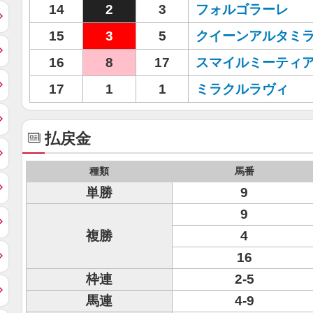
14
2
3
フォルゴラーレ
15
3
5
クイーンアルタミ
16
8
17
スマイルミーティ
17
1
1
ミラクルラヴィ
払戻金
種類
馬番
単勝
9
9
複勝
4
16
枠連
2-5
馬連
4-9