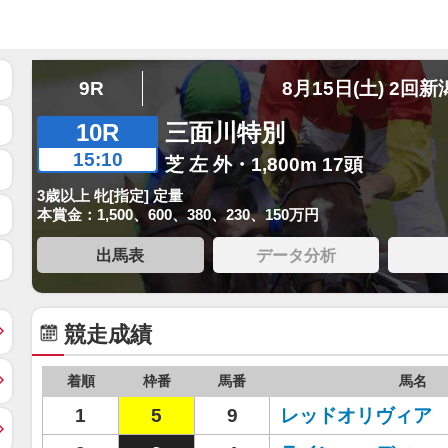
9R
8月15日(土) 2回新
10R
三面川特別
15:10
芝 左 外・1,800m 17頭
3歳以上 牝[指定] 定量
本賞金：1,500、600、380、230、150万円
出馬表
データ分析
競走成績
着順
枠番
馬番
馬名
1
5
9
レッドオリヴィア