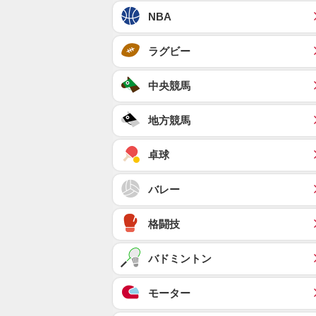
NBA
ラグビー
中央競馬
地方競馬
卓球
バレー
格闘技
バドミントン
モーター