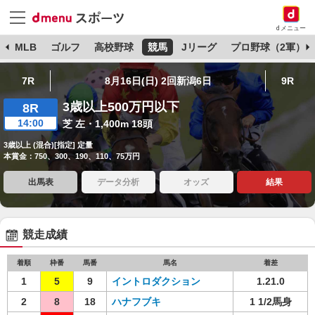
dメニュー
球
MLB
ゴルフ
高校野球
競馬
Jリーグ
プロ野球（2軍）
7R
8月16日(日) 2回新潟6日
9R
3歳以上500万円以下
8R
14:00
芝 左・1,400m 18頭
3歳以上 (混合)[指定] 定量
本賞金：750、300、190、110、75万円
出馬表
データ分析
オッズ
結果
競走成績
着順
枠番
馬番
馬名
着差
1
5
9
イントロダクション
1.21.0
2
8
18
ハナフブキ
1 1/2馬身