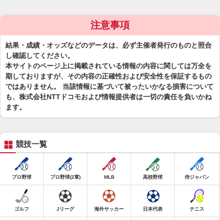
注意事項
結果・成績・オッズなどのデータは、必ず主催者発行のものと照合
し確認してください。
本サイトのページ上に掲載されている情報の内容に関しては万全を
期しておりますが、その内容の正確性および安全性を保証するもの
ではありません。 当該情報に基づいて被ったいかなる損害について
も、株式会社NTTドコモおよび情報提供者は一切の責任を負いかね
ます。
競技一覧
プロ野球
プロ野球(2軍)
MLB
高校野球
侍ジャパン
ゴルフ
Jリーグ
海外サッカー
日本代表
テニス