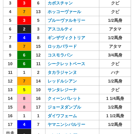
3
3
6
カボスチャン
クビ
4
7
13
ホッコーヴァール
クビ
5
3
5
ブルーヴァルキリー
1/2馬身
6
2
3
アスコルティ
アタマ
7
4
8
ギンザヴィクトリア
1/2馬身
8
7
15
ロッカバラード
アタマ
9
6
12
コスモラパン
3/4馬身
10
6
11
シークレットベース
クビ
11
1
2
タカラジャンヌ
ハナ
12
7
14
レッドルシアン
1/2馬身
13
5
10
サンタレジーナ
クビ
14
8
16
クィーンパレット
1 1/4馬身
15
8
17
ジョーヌダンブル
1/2馬身
16
1
1
ダイワフェーム
1 1/2馬身
17
4
7
ヤマニンシバルリー
1/2馬身
出走