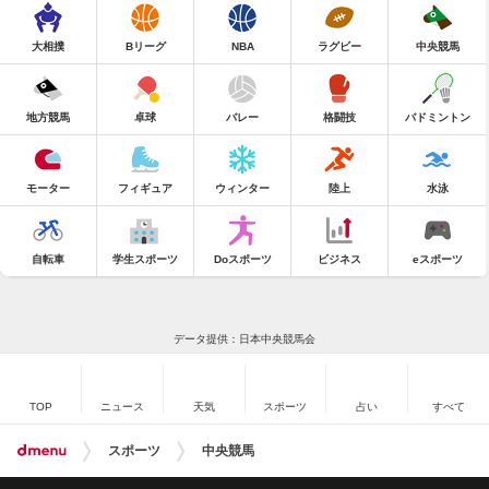
大相撲
Bリーグ
NBA
ラグビー
中央競馬
地方競馬
卓球
バレー
格闘技
バドミントン
モーター
フィギュア
ウィンター
陸上
水泳
自転車
学生スポーツ
Doスポーツ
ビジネス
eスポーツ
データ提供：日本中央競馬会
TOP
ニュース
天気
スポーツ
占い
すべて
スポーツ
中央競馬