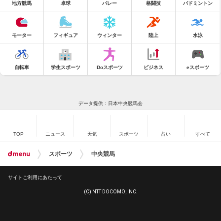
地方競馬
卓球
バレー
格闘技
バドミントン
モーター
フィギュア
ウィンター
陸上
水泳
自転車
学生スポーツ
Doスポーツ
ビジネス
eスポーツ
データ提供：日本中央競馬会
TOP
ニュース
天気
スポーツ
占い
すべて
スポーツ
中央競馬
サイトご利用にあたって
(C) NTT DOCOMO, INC.