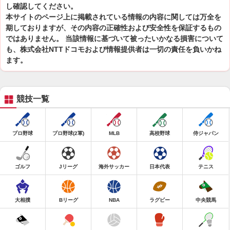
し確認してください。
本サイトのページ上に掲載されている情報の内容に関しては万全を
期しておりますが、その内容の正確性および安全性を保証するもの
ではありません。 当該情報に基づいて被ったいかなる損害について
も、株式会社NTTドコモおよび情報提供者は一切の責任を負いかね
ます。
競技一覧
プロ野球
プロ野球(2軍)
MLB
高校野球
侍ジャパン
ゴルフ
Jリーグ
海外サッカー
日本代表
テニス
大相撲
Bリーグ
NBA
ラグビー
中央競馬