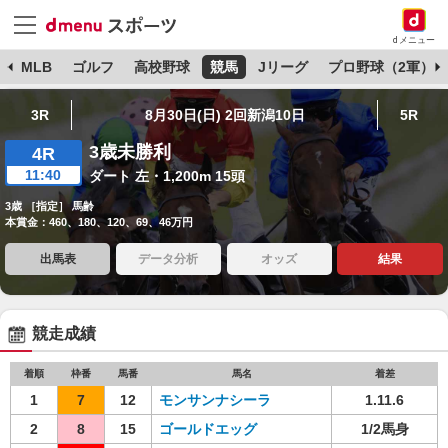
dメニュー
球
MLB
ゴルフ
高校野球
競馬
Jリーグ
プロ野球（2軍）
3R
8月30日(日) 2回新潟10日
5R
3歳未勝利
4R
11:40
ダート 左・1,200m 15頭
3歳 ［指定］ 馬齢
本賞金：460、180、120、69、46万円
出馬表
データ分析
オッズ
結果
競走成績
着順
枠番
馬番
馬名
着差
1
7
12
モンサンナシーラ
1.11.6
2
8
15
ゴールドエッグ
1/2馬身