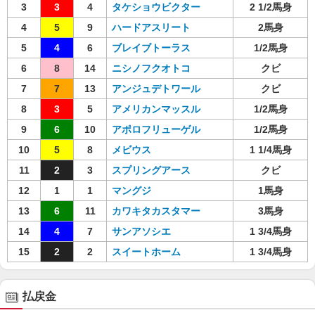
3
3
4
タケショウビクター
2 1/2馬身
4
5
9
ハードアスリート
2馬身
5
4
6
ブレイブトーラス
1/2馬身
6
8
14
ニシノフクオトコ
クビ
7
7
13
アンジュデトワール
クビ
8
3
5
アメリカンマッスル
1/2馬身
9
6
10
アポロフリューゲル
1/2馬身
10
5
8
メビウス
1 1/4馬身
11
2
3
スプリングアース
クビ
12
1
1
マングジ
1馬身
13
6
11
カワキタカスタマー
3馬身
14
4
7
サンアソシエ
1 3/4馬身
15
2
2
スイートホーム
1 3/4馬身
払戻金