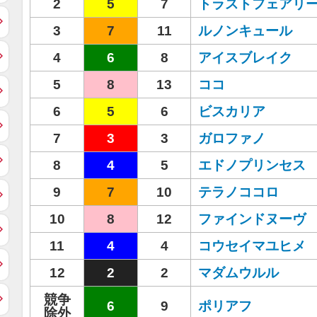
2
5
7
トラストフェアリ
3
7
11
ルノンキュール
4
6
8
アイスブレイク
5
8
13
ココ
6
5
6
ビスカリア
7
3
3
ガロファノ
8
4
5
エドノプリンセス
9
7
10
テラノココロ
10
8
12
ファインドヌーヴ
11
4
4
コウセイマユヒメ
12
2
2
マダムウルル
競争
6
9
ポリアフ
除外