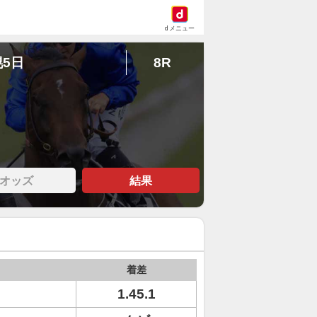
dメニュー
幌5日
8R
オッズ
結果
着差
1.45.1