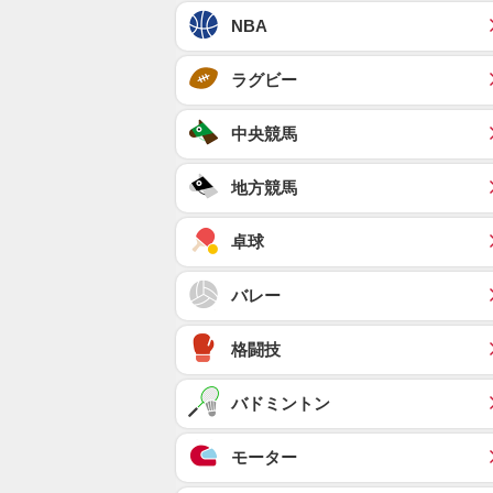
NBA
ラグビー
中央競馬
地方競馬
卓球
バレー
格闘技
バドミントン
モーター