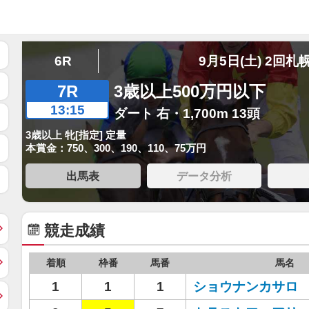
6R
9月5日(土) 2回札
7R
3歳以上500万円以下
13:15
ダート 右・1,700m 13頭
3歳以上 牝[指定] 定量
本賞金：750、300、190、110、75万円
出馬表
データ分析
競走成績
着順
枠番
馬番
馬名
1
1
1
ショウナンカサロ