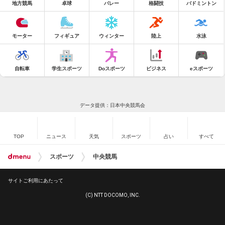
地方競馬
卓球
バレー
格闘技
バドミントン
モーター
フィギュア
ウィンター
陸上
水泳
自転車
学生スポーツ
Doスポーツ
ビジネス
eスポーツ
データ提供：日本中央競馬会
TOP
ニュース
天気
スポーツ
占い
すべて
スポーツ
中央競馬
サイトご利用にあたって
(C) NTT DOCOMO, INC.