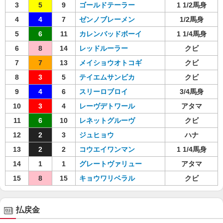
3
5
9
ゴールドテーラー
1 1/2馬身
4
4
7
ゼンノブレーメン
1/2馬身
5
6
11
カレンバッドボーイ
1 1/4馬身
6
8
14
レッドルーラー
クビ
7
7
13
メイショウオトコギ
クビ
8
3
5
テイエムサンビカ
クビ
9
4
6
スリーロブロイ
3/4馬身
10
3
4
レーヴデトワール
アタマ
11
6
10
レネットグルーヴ
クビ
12
2
3
ジュヒョウ
ハナ
13
2
2
コウエイワンマン
1 1/4馬身
14
1
1
グレートヴァリュー
アタマ
15
8
15
キョウワリベラル
クビ
払戻金