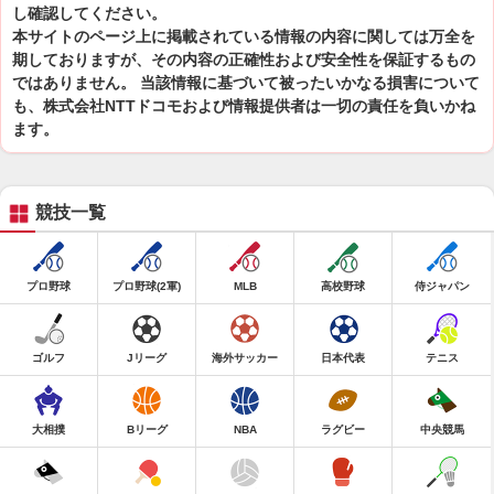
し確認してください。
本サイトのページ上に掲載されている情報の内容に関しては万全を
期しておりますが、その内容の正確性および安全性を保証するもの
ではありません。 当該情報に基づいて被ったいかなる損害について
も、株式会社NTTドコモおよび情報提供者は一切の責任を負いかね
ます。
競技一覧
プロ野球
プロ野球(2軍)
MLB
高校野球
侍ジャパン
ゴルフ
Jリーグ
海外サッカー
日本代表
テニス
大相撲
Bリーグ
NBA
ラグビー
中央競馬