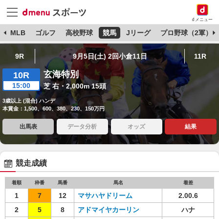
dメニュー
球
MLB
ゴルフ
高校野球
競馬
Jリーグ
プロ野球（2軍）
9R
9月5日(土) 2回小倉11日
11R
玄海特別
10R
15:00
芝 右・2,000m 15頭
3歳以上 (混合) ハンデ
本賞金：1,500、600、380、230、150万円
出馬表
データ分析
オッズ
結果
競走成績
着順
枠番
馬番
馬名
着差
1
7
12
マサハヤドリーム
2.00.6
2
5
8
アドマイヤカーリン
ハナ