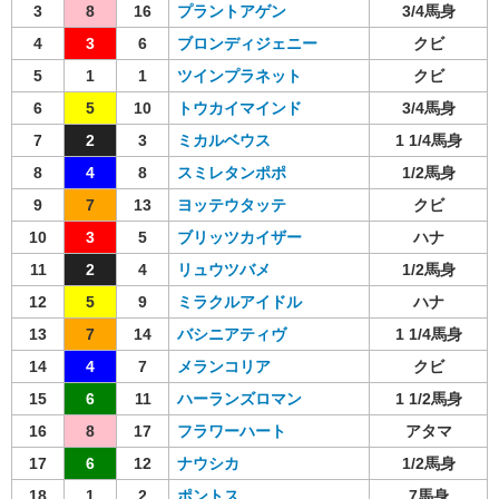
3
8
16
プラントアゲン
3/4馬身
4
3
6
ブロンディジェニー
クビ
5
1
1
ツインプラネット
クビ
6
5
10
トウカイマインド
3/4馬身
7
2
3
ミカルベウス
1 1/4馬身
8
4
8
スミレタンポポ
1/2馬身
9
7
13
ヨッテウタッテ
クビ
10
3
5
ブリッツカイザー
ハナ
11
2
4
リュウツバメ
1/2馬身
12
5
9
ミラクルアイドル
ハナ
13
7
14
バシニアティヴ
1 1/4馬身
14
4
7
メランコリア
クビ
15
6
11
ハーランズロマン
1 1/2馬身
16
8
17
フラワーハート
アタマ
17
6
12
ナウシカ
1/2馬身
18
1
2
ポントス
7馬身