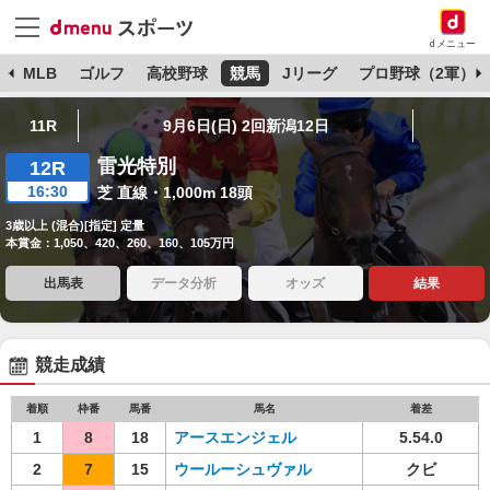
dメニュー
球
MLB
ゴルフ
高校野球
競馬
Jリーグ
プロ野球（2軍）
11R
9月6日(日) 2回新潟12日
雷光特別
12R
16:30
芝 直線・1,000m 18頭
3歳以上 (混合)[指定] 定量
本賞金：1,050、420、260、160、105万円
出馬表
データ分析
オッズ
結果
競走成績
着順
枠番
馬番
馬名
着差
1
8
18
アースエンジェル
5.54.0
2
7
15
ウールーシュヴァル
クビ