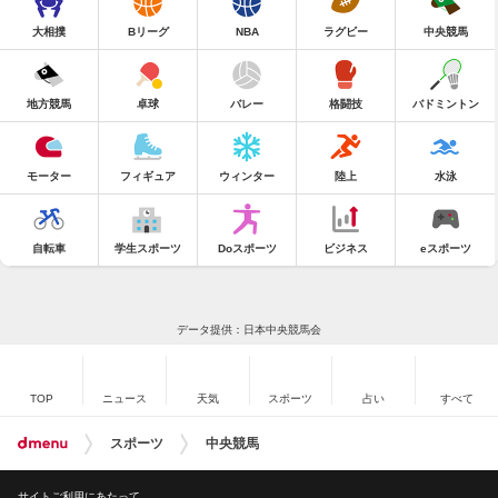
大相撲
Bリーグ
NBA
ラグビー
中央競馬
地方競馬
卓球
バレー
格闘技
バドミントン
モーター
フィギュア
ウィンター
陸上
水泳
自転車
学生スポーツ
Doスポーツ
ビジネス
eスポーツ
データ提供：日本中央競馬会
TOP
ニュース
天気
スポーツ
占い
すべて
スポーツ
中央競馬
サイトご利用にあたって