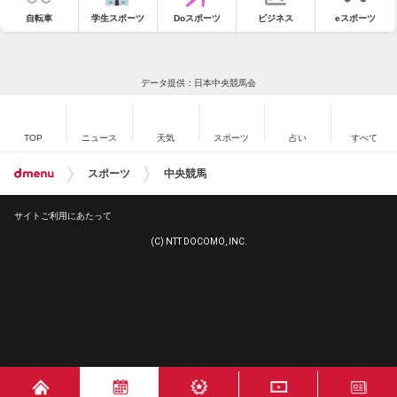
自転車
学生スポーツ
Doスポーツ
ビジネス
eスポーツ
データ提供：日本中央競馬会
TOP
ニュース
天気
スポーツ
占い
すべて
スポーツ
中央競馬
サイトご利用にあたって
(C) NTT DOCOMO, INC.