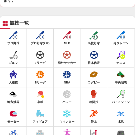
ます。
競技一覧
プロ野球
プロ野球(2軍)
MLB
高校野球
侍ジャパン
ゴルフ
Jリーグ
海外サッカー
日本代表
テニス
大相撲
Bリーグ
NBA
ラグビー
中央競馬
地方競馬
卓球
バレー
格闘技
バドミントン
モーター
フィギュア
ウィンター
陸上
水泳