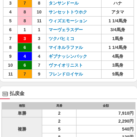
3
7
8
タンサンドール
ハナ
4
8
10
サンセットトウホク
アタマ
5
8
11
ウィズエモーション
1 1/4馬身
6
1
1
マーヴェラスデー
3/4馬身
7
3
3
ツクバヒミコ
1馬身
8
6
6
マイネルラファル
1 1/4馬身
9
4
4
ギブナッシンバック
4馬身
10
6
7
ヴァイオリニスト
3馬身
11
7
9
フレンドロイヤル
9馬身
払戻金
種類
馬番
金額
単勝
2
7,910円
2
2,290円
複勝
5
540円