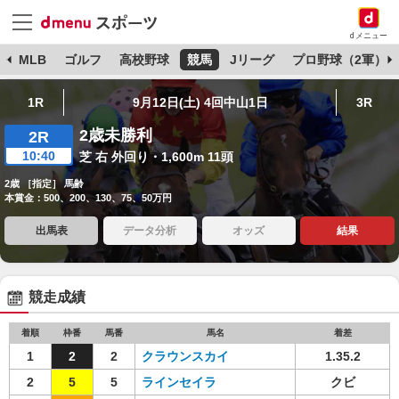
dメニュー
球
MLB
ゴルフ
高校野球
競馬
Jリーグ
プロ野球（2軍）
1R
9月12日(土) 4回中山1日
3R
2歳未勝利
2R
10:40
芝 右 外回り・1,600m 11頭
2歳 ［指定］ 馬齢
本賞金：500、200、130、75、50万円
出馬表
データ分析
オッズ
結果
競走成績
着順
枠番
馬番
馬名
着差
1
2
2
クラウンスカイ
1.35.2
2
5
5
ラインセイラ
クビ