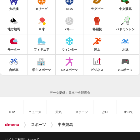
大相撲
Bリーグ
NBA
ラグビー
中央競馬
地方競馬
卓球
バレー
格闘技
バドミントン
モーター
フィギュア
ウィンター
陸上
水泳
自転車
学生スポーツ
Doスポーツ
ビジネス
eスポーツ
データ提供：日本中央競馬会
TOP
ニュース
天気
スポーツ
占い
すべて
スポーツ
中央競馬
サイトご利用にあたって