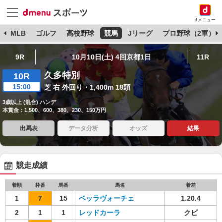
dメニュー
球
MLB
ゴルフ
高校野球
競馬
Jリーグ
プロ野球（2軍）
9R
10月10日(土) 4回京都1日
11R
久多特別
10R
15:00
芝 右 外回り・1,400m 18頭
3歳以上 (混合) ハンデ
本賞金：1,500、600、380、230、150万円
出馬表
データ分析
オッズ
結果
競走成績
着順
枠番
馬番
馬名
着差
1
7
15
ベッラヴォーチェ
1.20.4
2
1
1
レッドカーラ
クビ