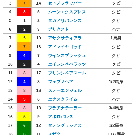
3
7
14
セトノフラッパー
クビ
4
3
5
ムーンエクスプレス
クビ
5
1
2
タガノリバレンス
クビ
6
2
3
ブリクスト
ハナ
7
5
10
アサクサティアラ
1馬身
8
7
13
アドマイヤゴッド
クビ
9
4
7
ウインスプラッシュ
クビ
10
2
4
エイシンペペラッツ
クビ
11
8
17
プリンシペアスール
クビ
12
4
8
フェブノヘア
1/2馬身
13
8
16
スノーエンジェル
クビ
14
3
6
エクスクライム
ハナ
15
8
18
プラチナテーラー
3/4馬身
16
5
9
アポロパレス
クビ
17
6
12
ダノングラシアス
1/2馬身
18
6
11
スザク
1 1/2馬身