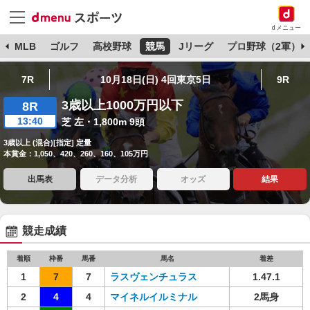
dメニュー
球
MLB
ゴルフ
高校野球
競馬
Jリーグ
プロ野球（2軍）
7R
10月18日(日) 4回東京5日
9R
3歳以上1000万円以下
8R
13:40
芝 左・1,800m 9頭
3歳以上 (混合)[指定] 定量
本賞金：1,050、420、260、160、105万円
出馬表
データ分析
オッズ
結果
競走成績
着順
枠番
馬番
馬名
着差
1
7
7
ラスヴェンチュラス
1.47.1
2
4
4
マイネルイルミナル
2馬身