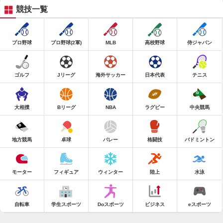
競技一覧
プロ野球
プロ野球(2軍)
MLB
高校野球
侍ジャパン
ゴルフ
Jリーグ
海外サッカー
日本代表
テニス
大相撲
Bリーグ
NBA
ラグビー
中央競馬
地方競馬
卓球
バレー
格闘技
バドミントン
モーター
フィギュア
ウィンター
陸上
水泳
自転車
学生スポーツ
Doスポーツ
ビジネス
eスポーツ