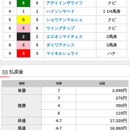
3
6
6
アデイインザライフ
クビ
4
1
1
ハドソンヤード
1 1/4馬身
5
5
5
ショウナンマルシェ
クビ
6
8
8
ウイングチップ
クビ
7
2
2
エスオンマイチェス
2馬身
8
8
9
ダイワアクシス
2馬身
9
3
3
マイネルシュライ
ハナ
払戻金
種類
馬番
金額
単勝
7
2,090円
7
270円
複勝
4
350円
6
110円
枠連
4-7
17,320円
馬連
4-7
16,060円