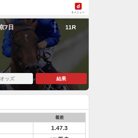
dメニュー
東京7日
11R
オッズ
結果
着差
1.47.3