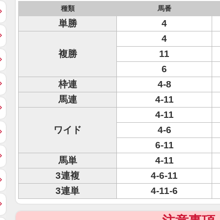
種類
馬番
単勝
4
4
複勝
11
6
枠連
4-8
馬連
4-11
4-11
ワイド
4-6
6-11
馬単
4-11
3連複
4-6-11
3連単
4-11-6