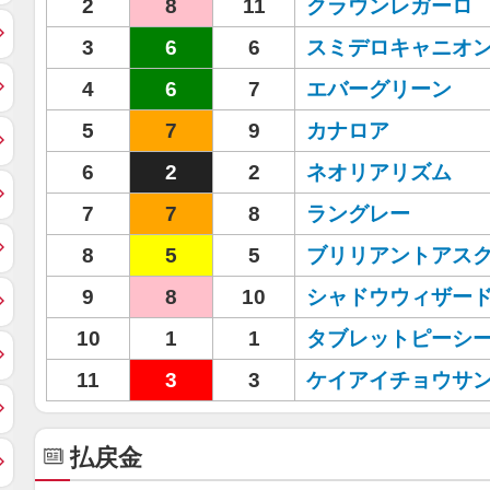
2
8
11
クラウンレガーロ
3
6
6
スミデロキャニオ
4
6
7
エバーグリーン
5
7
9
カナロア
6
2
2
ネオリアリズム
7
7
8
ラングレー
8
5
5
ブリリアントアス
9
8
10
シャドウウィザー
10
1
1
タブレットピーシ
11
3
3
ケイアイチョウサ
払戻金