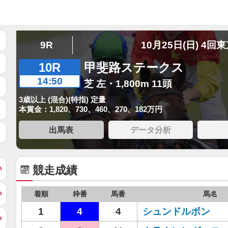
9R
10月25日(日) 4回
10R
甲斐路ステークス
14:50
芝 左・1,800m 11頭
3歳以上 (混合)(特指) 定量
本賞金：1,820、730、460、270、182万円
出馬表
データ分析
競走成績
着順
枠番
馬番
馬名
1
4
4
シュンドルボン