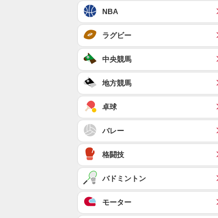
NBA
ラグビー
中央競馬
地方競馬
卓球
バレー
格闘技
バドミントン
モーター