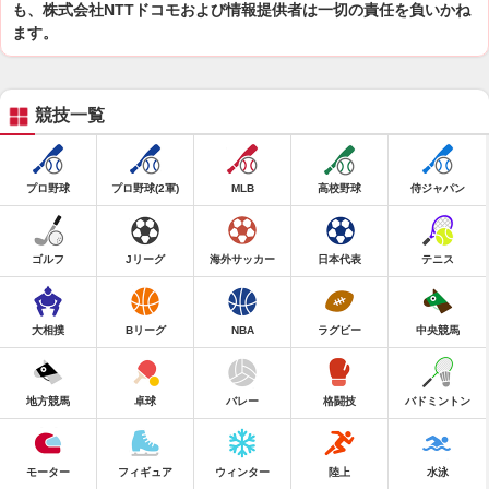
も、株式会社NTTドコモおよび情報提供者は一切の責任を負いかね
ます。
競技一覧
プロ野球
プロ野球(2軍)
MLB
高校野球
侍ジャパン
ゴルフ
Jリーグ
海外サッカー
日本代表
テニス
大相撲
Bリーグ
NBA
ラグビー
中央競馬
地方競馬
卓球
バレー
格闘技
バドミントン
モーター
フィギュア
ウィンター
陸上
水泳