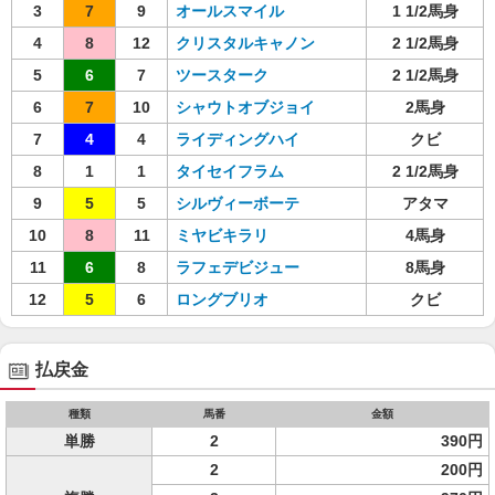
3
7
9
オールスマイル
1 1/2馬身
4
8
12
クリスタルキャノン
2 1/2馬身
5
6
7
ツースターク
2 1/2馬身
6
7
10
シャウトオブジョイ
2馬身
7
4
4
ライディングハイ
クビ
8
1
1
タイセイフラム
2 1/2馬身
9
5
5
シルヴィーボーテ
アタマ
10
8
11
ミヤビキラリ
4馬身
11
6
8
ラフェデビジュー
8馬身
12
5
6
ロングブリオ
クビ
払戻金
種類
馬番
金額
単勝
2
390円
2
200円