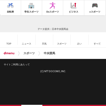
自転車
学生スポーツ
Doスポーツ
ビジネス
eスポーツ
データ提供：日本中央競馬会
TOP
ニュース
天気
スポーツ
占い
すべて
スポーツ
中央競馬
サイトご利用にあたって
(C) NTT DOCOMO, INC.