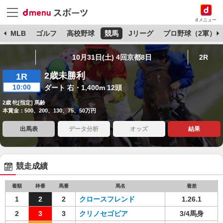
dメニュー
球
MLB
ゴルフ
高校野球
競馬
Jリーグ
プロ野球（2軍）
10月31日(土) 4回京都8日
2R
2歳未勝利
1R
10:00
ダート 右・1,400m 12頭
2歳 牝[指定] 馬齢
本賞金：500、200、130、75、50万円
出馬表
データ分析
オッズ
結果
競走成績
着順
枠番
馬番
馬名
着差
1
2
2
クロースフレンド
1.26.1
2
3
3
クリノセゴビア
3/4馬身