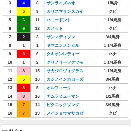
3
4
8
サンライズネオ
1馬身
4
5
9
カリスマサンスカイ
クビ
5
6
11
ハニードント
1 1/4馬身
6
6
12
カメット
クビ
7
2
3
サンマディソン
3/4馬身
8
1
1
ヤマニンメンヒル
1 1/4馬身
9
3
6
タキオンレディー
ハナ
10
1
2
クリノリーソクツモ
1 1/4馬身
11
8
15
サカジロヴィグラス
1 1/4馬身
12
5
10
カシノインカローズ
3/4馬身
13
3
5
オルフィーク
ハナ
14
8
16
ナムラヒューマン
1/2馬身
15
7
14
ピクニックソング
3/4馬身
16
7
13
メイショウマサカゼ
クビ