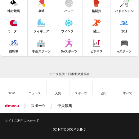
地方競馬
卓球
バレー
格闘技
バドミントン
モーター
フィギュア
ウィンター
陸上
水泳
自転車
学生スポーツ
Doスポーツ
ビジネス
eスポーツ
データ提供：日本中央競馬会
TOP
ニュース
天気
スポーツ
占い
すべて
スポーツ
中央競馬
サイトご利用にあたって
(C) NTT DOCOMO, INC.