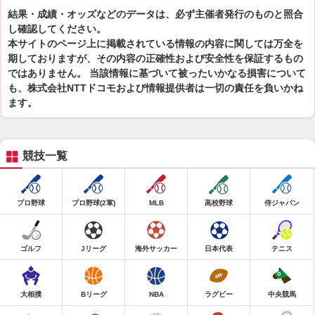
結果・成績・オッズなどのデータは、必ず主催者発行のものと照合
し確認してください。
本サイトのページ上に掲載されている情報の内容に関しては万全を
期しておりますが、その内容の正確性および安全性を保証するもの
ではありません。 当該情報に基づいて被ったいかなる損害について
も、株式会社NTTドコモおよび情報提供者は一切の責任を負いかね
ます。
競技一覧
プロ野球
プロ野球(2軍)
MLB
高校野球
侍ジャパン
ゴルフ
Jリーグ
海外サッカー
日本代表
テニス
大相撲
Bリーグ
NBA
ラグビー
中央競馬