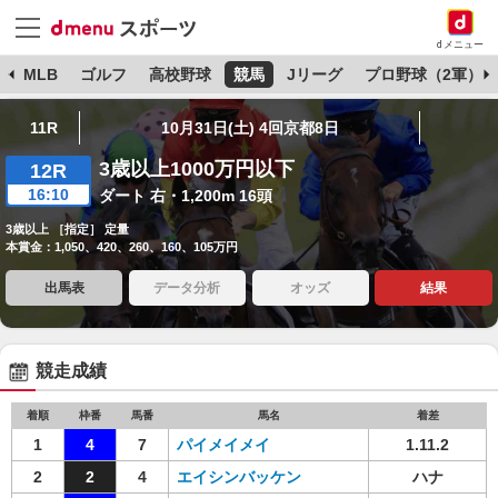
dメニュー
球
MLB
ゴルフ
高校野球
競馬
Jリーグ
プロ野球（2軍）
11R
10月31日(土) 4回京都8日
3歳以上1000万円以下
12R
16:10
ダート 右・1,200m 16頭
3歳以上 ［指定］ 定量
本賞金：1,050、420、260、160、105万円
出馬表
データ分析
オッズ
結果
競走成績
着順
枠番
馬番
馬名
着差
1
4
7
パイメイメイ
1.11.2
2
2
4
エイシンバッケン
ハナ