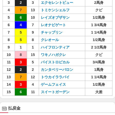
3
2
3
エクセレントビュー
2馬身
4
7
13
トミケンシェルフ
クビ
5
6
10
レイズオブザサン
1/2馬身
6
4
7
レオナビゲート
1 3/4馬身
7
5
9
チャップリン
1 1/4馬身
8
5
8
クレオール
1/2馬身
9
1
1
ハイフロンティア
2 1/2馬身
10
8
15
ワキノハガクレ
クビ
11
3
5
パイストロピカル
3/4馬身
12
2
2
カンタベリーバロン
1馬身
13
7
12
トウカイララバイ
1 1/4馬身
14
3
4
ゲームフェイス
1/2馬身
15
6
11
スイートガーデン
大差
払戻金