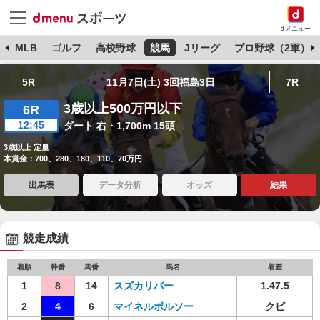
dメニュー
球
MLB
ゴルフ
高校野球
競馬
Jリーグ
プロ野球（2軍）
5R
11月7日(土) 3回福島3日
7R
3歳以上500万円以下
6R
12:45
ダート 右・1,700m 15頭
3歳以上 定量
本賞金：700、280、180、110、70万円
出馬表
データ分析
オッズ
結果
競走成績
着順
枠番
馬番
馬名
着差
1
8
14
スズカリバー
1.47.5
2
4
6
マイネルボルソー
クビ