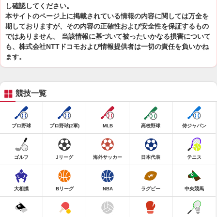
し確認してください。
本サイトのページ上に掲載されている情報の内容に関しては万全を
期しておりますが、その内容の正確性および安全性を保証するもの
ではありません。 当該情報に基づいて被ったいかなる損害について
も、株式会社NTTドコモおよび情報提供者は一切の責任を負いかね
ます。
競技一覧
プロ野球
プロ野球(2軍)
MLB
高校野球
侍ジャパン
ゴルフ
Jリーグ
海外サッカー
日本代表
テニス
大相撲
Bリーグ
NBA
ラグビー
中央競馬