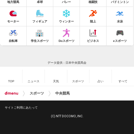
地方競馬
卓球
バレー
格闘技
バドミントン
モーター
フィギュア
ウィンター
陸上
水泳
自転車
学生スポーツ
Doスポーツ
ビジネス
eスポーツ
データ提供：日本中央競馬会
TOP
ニュース
天気
スポーツ
占い
すべて
スポーツ
中央競馬
サイトご利用にあたって
(C) NTT DOCOMO, INC.