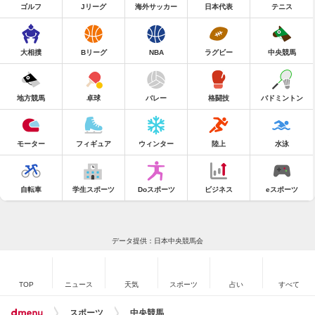
ゴルフ
Jリーグ
海外サッカー
日本代表
テニス
大相撲
Bリーグ
NBA
ラグビー
中央競馬
地方競馬
卓球
バレー
格闘技
バドミントン
モーター
フィギュア
ウィンター
陸上
水泳
自転車
学生スポーツ
Doスポーツ
ビジネス
eスポーツ
データ提供：日本中央競馬会
TOP
ニュース
天気
スポーツ
占い
すべて
スポーツ
中央競馬