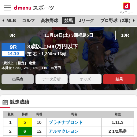
dメニュー
球
MLB
ゴルフ
高校野球
競馬
Jリーグ
プロ野球（2軍）
8R
11月14日(土) 3回福島5日
10R
3歳以上500万円以下
9R
14:10
芝 右・1,200m 16頭
3歳以上 ［指定］ 定量
本賞金：700、280、180、110、70万円
出馬表
データ分析
オッズ
結果
競走成績
着順
枠番
馬番
馬名
着差
1
5
10
プラチナブロンド
1.11.3
2
6
12
アルマクレヨン
2 1/2馬身