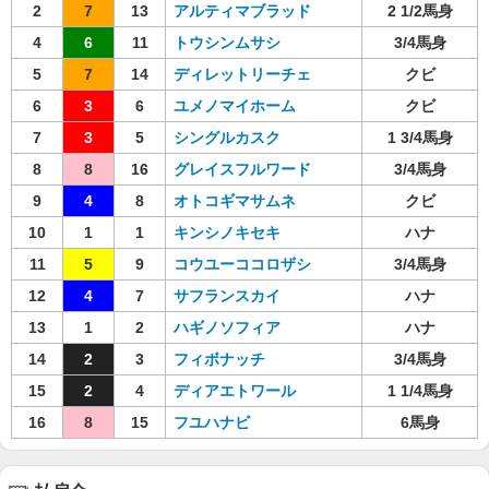
2
7
13
アルティマブラッド
2 1/2馬身
4
6
11
トウシンムサシ
3/4馬身
5
7
14
ディレットリーチェ
クビ
6
3
6
ユメノマイホーム
クビ
7
3
5
シングルカスク
1 3/4馬身
8
8
16
グレイスフルワード
3/4馬身
9
4
8
オトコギマサムネ
クビ
10
1
1
キンシノキセキ
ハナ
11
5
9
コウユーココロザシ
3/4馬身
12
4
7
サフランスカイ
ハナ
13
1
2
ハギノソフィア
ハナ
14
2
3
フィボナッチ
3/4馬身
15
2
4
ディアエトワール
1 1/4馬身
16
8
15
フユハナビ
6馬身