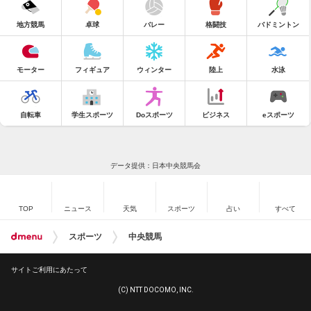
地方競馬
卓球
バレー
格闘技
バドミントン
モーター
フィギュア
ウィンター
陸上
水泳
自転車
学生スポーツ
Doスポーツ
ビジネス
eスポーツ
データ提供：日本中央競馬会
TOP
ニュース
天気
スポーツ
占い
すべて
スポーツ
中央競馬
サイトご利用にあたって
(C) NTT DOCOMO, INC.