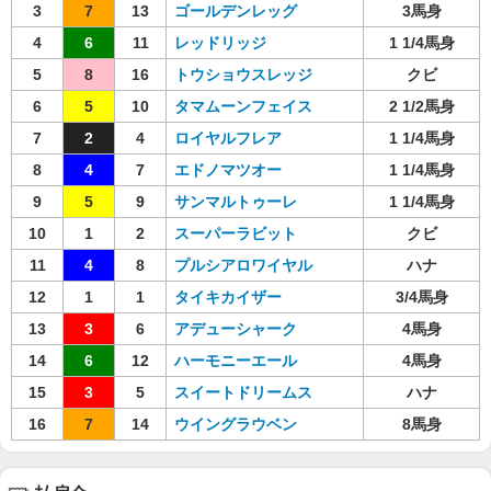
3
7
13
ゴールデンレッグ
3馬身
4
6
11
レッドリッジ
1 1/4馬身
5
8
16
トウショウスレッジ
クビ
6
5
10
タマムーンフェイス
2 1/2馬身
7
2
4
ロイヤルフレア
1 1/4馬身
8
4
7
エドノマツオー
1 1/4馬身
9
5
9
サンマルトゥーレ
1 1/4馬身
10
1
2
スーパーラビット
クビ
11
4
8
プルシアロワイヤル
ハナ
12
1
1
タイキカイザー
3/4馬身
13
3
6
アデューシャーク
4馬身
14
6
12
ハーモニーエール
4馬身
15
3
5
スイートドリームス
ハナ
16
7
14
ウイングラウベン
8馬身