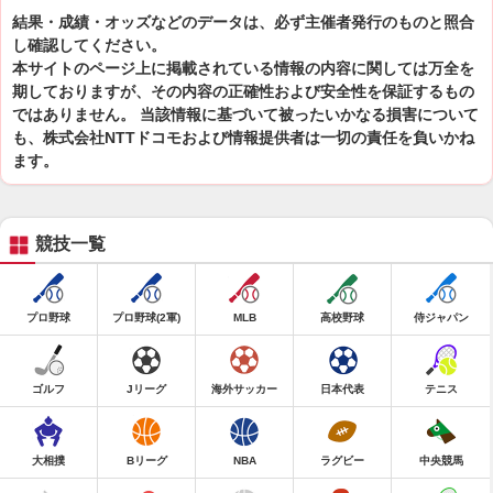
結果・成績・オッズなどのデータは、必ず主催者発行のものと照合
し確認してください。
本サイトのページ上に掲載されている情報の内容に関しては万全を
期しておりますが、その内容の正確性および安全性を保証するもの
ではありません。 当該情報に基づいて被ったいかなる損害について
も、株式会社NTTドコモおよび情報提供者は一切の責任を負いかね
ます。
競技一覧
プロ野球
プロ野球(2軍)
MLB
高校野球
侍ジャパン
ゴルフ
Jリーグ
海外サッカー
日本代表
テニス
大相撲
Bリーグ
NBA
ラグビー
中央競馬