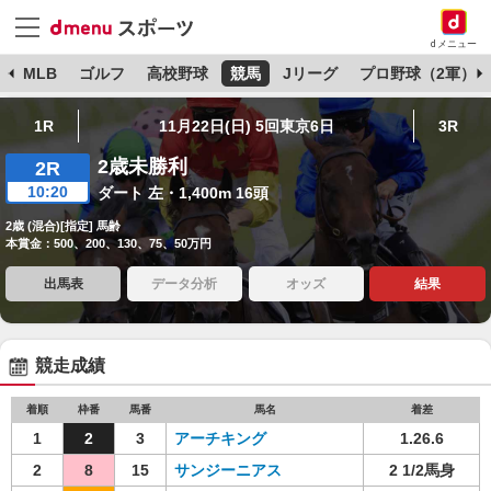
dメニュー
球
MLB
ゴルフ
高校野球
競馬
Jリーグ
プロ野球（2軍）
1R
11月22日(日) 5回東京6日
3R
2歳未勝利
2R
10:20
ダート 左・1,400m 16頭
2歳 (混合)[指定] 馬齢
本賞金：500、200、130、75、50万円
出馬表
データ分析
オッズ
結果
競走成績
着順
枠番
馬番
馬名
着差
1
2
3
アーチキング
1.26.6
2
8
15
サンジーニアス
2 1/2馬身