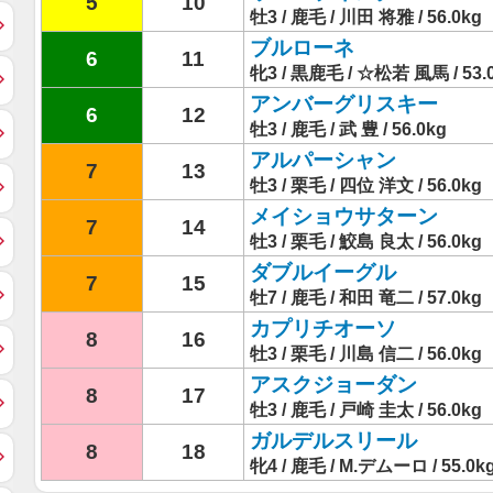
5
10
牡3 / 鹿毛 / 川田 将雅 / 56.0kg
ブルローネ
6
11
牝3 / 黒鹿毛 / ☆松若 風馬 / 53.
アンバーグリスキー
6
12
牡3 / 鹿毛 / 武 豊 / 56.0kg
アルパーシャン
7
13
牡3 / 栗毛 / 四位 洋文 / 56.0kg
メイショウサターン
7
14
牡3 / 栗毛 / 鮫島 良太 / 56.0kg
ダブルイーグル
7
15
牡7 / 鹿毛 / 和田 竜二 / 57.0kg
カプリチオーソ
8
16
牡3 / 栗毛 / 川島 信二 / 56.0kg
アスクジョーダン
8
17
牡3 / 鹿毛 / 戸崎 圭太 / 56.0kg
ガルデルスリール
8
18
牝4 / 鹿毛 / M.デムーロ / 55.0k