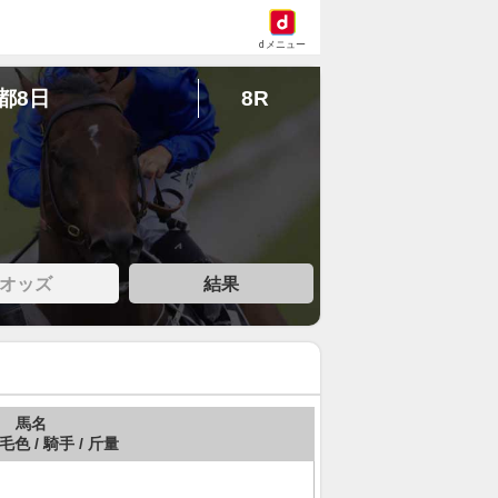
dメニュー
京都8日
8R
オッズ
結果
馬名
 毛色 / 騎手 / 斤量