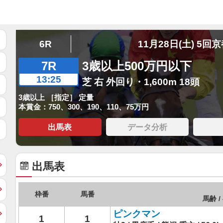
6R
11月28日(土) 5回
7R
3歳以上500万円以下
13:25
芝 右 外回り・1,600m 18頭
3歳以上 ［指定］ 定量
本賞金：750、300、190、110、75万円
出馬表
データ分析
出馬表
枠番
馬番
馬齢 /
ピンクマン
1
1