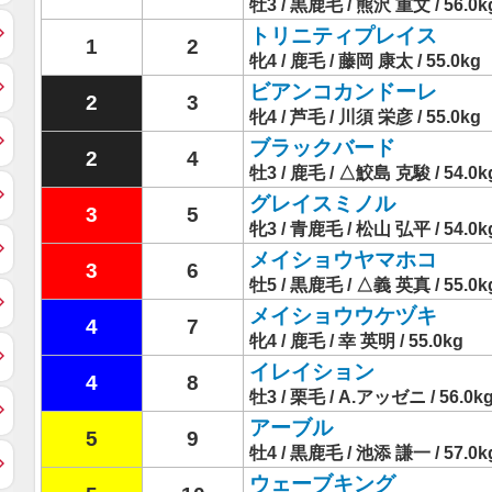
牡3 / 黒鹿毛 / 熊沢 重文 / 56.0k
トリニティプレイス
1
2
牝4 / 鹿毛 / 藤岡 康太 / 55.0kg
ビアンコカンドーレ
2
3
牝4 / 芦毛 / 川須 栄彦 / 55.0kg
ブラックバード
2
4
牡3 / 鹿毛 / △鮫島 克駿 / 54.0k
グレイスミノル
3
5
牝3 / 青鹿毛 / 松山 弘平 / 54.0k
メイショウヤマホコ
3
6
牡5 / 黒鹿毛 / △義 英真 / 55.0k
メイショウウケヅキ
4
7
牝4 / 鹿毛 / 幸 英明 / 55.0kg
イレイション
4
8
牡3 / 栗毛 / A.アッゼニ / 56.0k
アーブル
5
9
牡4 / 黒鹿毛 / 池添 謙一 / 57.0k
ウェーブキング