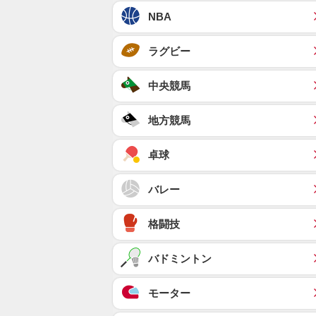
NBA
ラグビー
中央競馬
地方競馬
卓球
バレー
格闘技
バドミントン
モーター