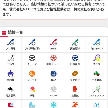
ではありません。 当該情報に基づいて被ったいかなる損害について
も、株式会社NTTドコモおよび情報提供者は一切の責任を負いかね
ます。
競技一覧
プロ野球
プロ野球(2軍)
MLB
高校野球
侍ジャパン
ゴルフ
Jリーグ
海外サッカー
日本代表
テニス
大相撲
Bリーグ
NBA
ラグビー
中央競馬
地方競馬
卓球
バレー
格闘技
バドミントン