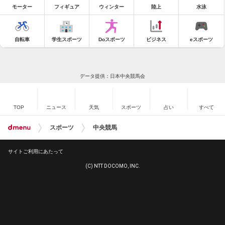
モーター
フィギュア
ウィンター
陸上
水泳
自転車
学生スポーツ
Doスポーツ
ビジネス
eスポーツ
データ提供：日本中央競馬会
TOP
ニュース
天気
スポーツ
占い
すべて
スポーツ
中央競馬
サイトご利用にあたって
(C) NTT DOCOMO, INC.