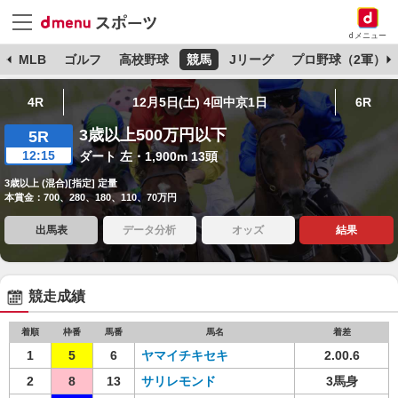
dメニュー
球
MLB
ゴルフ
高校野球
競馬
Jリーグ
プロ野球（2軍）
4R
12月5日(土) 4回中京1日
6R
3歳以上500万円以下
5R
12:15
ダート 左・1,900m 13頭
3歳以上 (混合)[指定] 定量
本賞金：700、280、180、110、70万円
出馬表
データ分析
オッズ
結果
競走成績
着順
枠番
馬番
馬名
着差
1
5
6
ヤマイチキセキ
2.00.6
2
8
13
サリレモンド
3馬身