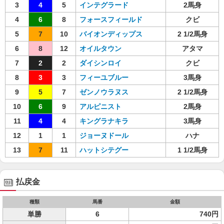
3
4
5
インテグラード
2馬身
4
6
8
フォースフィールド
クビ
5
7
10
バイオンディップス
2 1/2馬身
6
8
12
オイルタウン
アタマ
7
2
2
ダイシンロイ
クビ
8
3
3
フィーユブルー
3馬身
9
5
7
ゼンノウラヌス
2 1/2馬身
10
6
9
アルピニスト
2馬身
11
4
4
キングラナキラ
3馬身
12
1
1
ジョーヌドール
ハナ
13
7
11
ハットシテグー
1 1/2馬身
払戻金
種類
馬番
金額
単勝
6
740円