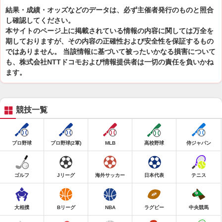
結果・成績・オッズなどのデータは、必ず主催者発行のものと照合
し確認してください。
本サイトのページ上に掲載されている情報の内容に関しては万全を
期しておりますが、その内容の正確性および安全性を保証するもの
ではありません。 当該情報に基づいて被ったいかなる損害について
も、株式会社NTTドコモおよび情報提供者は一切の責任を負いかね
ます。
競技一覧
プロ野球
プロ野球(2軍)
MLB
高校野球
侍ジャパン
ゴルフ
Jリーグ
海外サッカー
日本代表
テニス
大相撲
Bリーグ
NBA
ラグビー
中央競馬