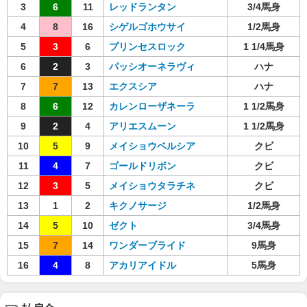
3
6
11
レッドランタン
3/4馬身
4
8
16
シゲルゴホウサイ
1/2馬身
5
3
6
プリンセスロック
1 1/4馬身
6
2
3
パッシオーネラヴィ
ハナ
7
7
13
エクスシア
ハナ
8
6
12
カレンローザネーラ
1 1/2馬身
9
2
4
アリエスムーン
1 1/2馬身
10
5
9
メイショウベルシア
クビ
11
4
7
ゴールドリボン
クビ
12
3
5
メイショウタラチネ
クビ
13
1
2
キクノサージ
1/2馬身
14
5
10
ゼクト
3/4馬身
15
7
14
ワンダーブライド
9馬身
16
4
8
アカリアイドル
5馬身