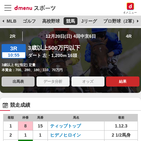
dメニュー
球
MLB
ゴルフ
高校野球
競馬
Jリーグ
プロ野球（2軍）
2R
12月20日(日) 4回中京6日
4R
3歳以上500万円以下
3R
10:55
ダート 左・1,200m 16頭
3歳以上 牝[指定] 定量
本賞金：700、280、180、110、70万円
出馬表
データ分析
オッズ
結果
競走成績
着順
枠番
馬番
馬名
着差
1
8
15
ティップトップ
1.12.3
2
1
1
ヒデノヒロイン
2 1/2馬身