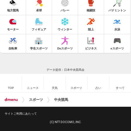
地方競馬
卓球
バレー
格闘技
バドミントン
モーター
フィギュア
ウィンター
陸上
水泳
自転車
学生スポーツ
Doスポーツ
ビジネス
eスポーツ
データ提供：日本中央競馬会
TOP
ニュース
天気
スポーツ
占い
すべて
スポーツ
中央競馬
サイトご利用にあたって
(C) NTT DOCOMO, INC.