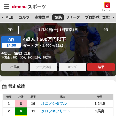
dメニュー
球
MLB
ゴルフ
高校野球
競馬
Jリーグ
プロ野球（2軍）
7R
1月30日(土) 1回東京1日
9R
4歳以上500万円以下
8R
14:00
ダート 左・1,400m 16頭
4歳以上 ［指定］ 定量
本賞金：750、300、190、110、75万円
出馬表
データ分析
オッズ
結果
競走成績
着順
枠番
馬番
馬名
着差
1
8
16
オニノシタブル
1.24.5
2
6
11
クロフネフリート
1馬身