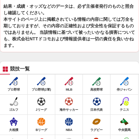
結果・成績・オッズなどのデータは、必ず主催者発行のものと照合
し確認してください。
本サイトのページ上に掲載されている情報の内容に関しては万全を
期しておりますが、その内容の正確性および安全性を保証するもの
ではありません。 当該情報に基づいて被ったいかなる損害について
も、株式会社NTTドコモおよび情報提供者は一切の責任を負いかね
ます。
競技一覧
プロ野球
プロ野球(2軍)
MLB
高校野球
侍ジャパン
ゴルフ
Jリーグ
海外サッカー
日本代表
テニス
大相撲
Bリーグ
NBA
ラグビー
中央競馬