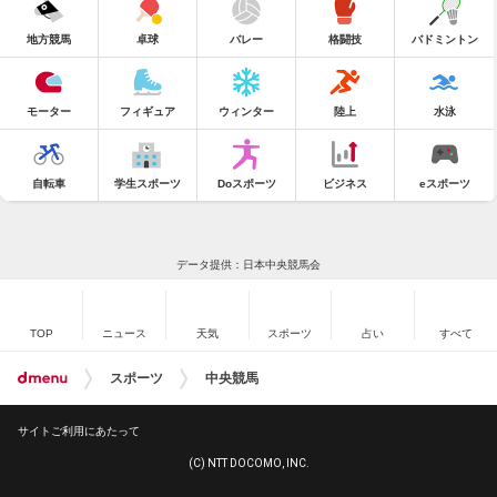
地方競馬
卓球
バレー
格闘技
バドミントン
モーター
フィギュア
ウィンター
陸上
水泳
自転車
学生スポーツ
Doスポーツ
ビジネス
eスポーツ
データ提供：日本中央競馬会
TOP
ニュース
天気
スポーツ
占い
すべて
スポーツ
中央競馬
サイトご利用にあたって
(C) NTT DOCOMO, INC.