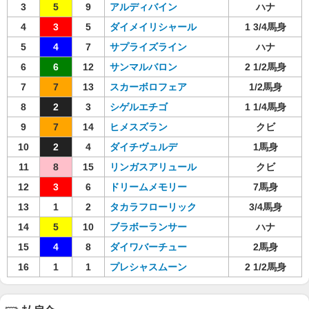
3
5
9
アルディバイン
ハナ
4
3
5
ダイメイリシャール
1 3/4馬身
5
4
7
サプライズライン
ハナ
6
6
12
サンマルバロン
2 1/2馬身
7
7
13
スカーボロフェア
1/2馬身
8
2
3
シゲルエチゴ
1 1/4馬身
9
7
14
ヒメスズラン
クビ
10
2
4
ダイチヴュルデ
1馬身
11
8
15
リンガスアリュール
クビ
12
3
6
ドリームメモリー
7馬身
13
1
2
タカラフローリック
3/4馬身
14
5
10
ブラボーランサー
ハナ
15
4
8
ダイワバーチュー
2馬身
16
1
1
プレシャスムーン
2 1/2馬身