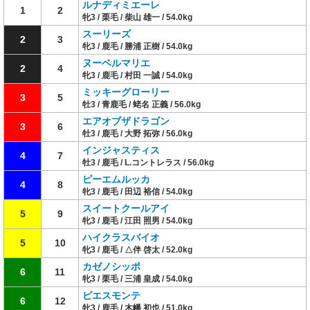
ルナディミエーレ
1
2
牝3 / 栗毛 / 柴山 雄一 / 54.0kg
スーリーズ
2
3
牝3 / 鹿毛 / 勝浦 正樹 / 54.0kg
ヌーベルマリエ
2
4
牝3 / 鹿毛 / 村田 一誠 / 54.0kg
ミッキーグローリー
3
5
牡3 / 青鹿毛 / 蛯名 正義 / 56.0kg
エアオブザドラゴン
3
6
牡3 / 鹿毛 / 大野 拓弥 / 56.0kg
インジャスティス
4
7
牡3 / 鹿毛 / L.コントレラス / 56.0kg
ピーエムルッカ
4
8
牝3 / 鹿毛 / 田辺 裕信 / 54.0kg
スイートクールアイ
5
9
牝3 / 鹿毛 / 江田 照男 / 54.0kg
ハイクラスバイオ
5
10
牝3 / 鹿毛 / △伴 啓太 / 52.0kg
カゼノシッポ
6
11
牝3 / 栗毛 / 三浦 皇成 / 54.0kg
ピエスモンテ
6
12
牝3 / 鹿毛 / 木幡 初也 / 51.0kg