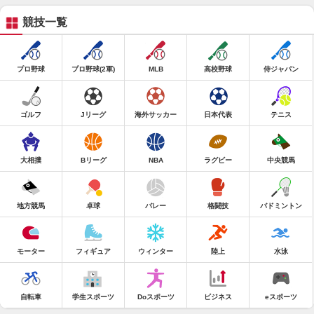
競技一覧
プロ野球
プロ野球(2軍)
MLB
高校野球
侍ジャパン
ゴルフ
Jリーグ
海外サッカー
日本代表
テニス
大相撲
Bリーグ
NBA
ラグビー
中央競馬
地方競馬
卓球
バレー
格闘技
バドミントン
モーター
フィギュア
ウィンター
陸上
水泳
自転車
学生スポーツ
Doスポーツ
ビジネス
eスポーツ