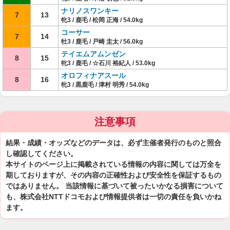
ナリノスワンキー
7
13
牝3 / 鹿毛 / 松岡 正海 / 54.0kg
コーサー
7
14
牡3 / 鹿毛 / 戸崎 圭太 / 56.0kg
テイエムアムンゼン
8
15
牝3 / 鹿毛 / ☆石川 裕紀人 / 53.0kg
オロフィナアスール
8
16
牝3 / 黒鹿毛 / 津村 明秀 / 54.0kg
注意事項
結果・成績・オッズなどのデータは、必ず主催者発行のものと照合
し確認してください。
本サイトのページ上に掲載されている情報の内容に関しては万全を
期しておりますが、その内容の正確性および安全性を保証するもの
ではありません。 当該情報に基づいて被ったいかなる損害について
も、株式会社NTTドコモおよび情報提供者は一切の責任を負いかね
ます。