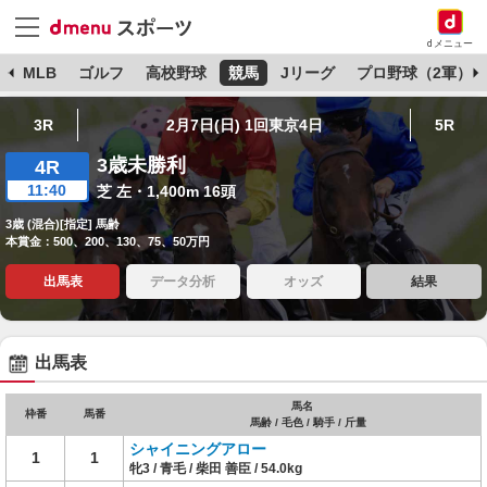
dメニュー
球
MLB
ゴルフ
高校野球
競馬
Jリーグ
プロ野球（2軍）
3R
2月7日(日) 1回東京4日
5R
3歳未勝利
4R
11:40
芝 左・1,400m 16頭
3歳 (混合)[指定] 馬齢
本賞金：500、200、130、75、50万円
出馬表
データ分析
オッズ
結果
出馬表
馬名
枠番
馬番
馬齢 / 毛色 / 騎手 / 斤量
シャイニングアロー
1
1
牝3 / 青毛 / 柴田 善臣 / 54.0kg