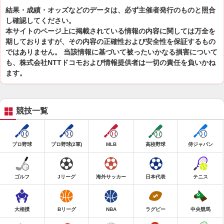
結果・成績・オッズなどのデータは、必ず主催者発行のものと照合
し確認してください。
本サイトのページ上に掲載されている情報の内容に関しては万全を
期しておりますが、その内容の正確性および安全性を保証するもの
ではありません。 当該情報に基づいて被ったいかなる損害について
も、株式会社NTTドコモおよび情報提供者は一切の責任を負いかね
ます。
競技一覧
プロ野球
プロ野球(2軍)
MLB
高校野球
侍ジャパン
ゴルフ
Jリーグ
海外サッカー
日本代表
テニス
大相撲
Bリーグ
NBA
ラグビー
中央競馬