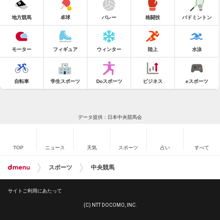
地方競馬
卓球
バレー
格闘技
バドミントン
モーター
フィギュア
ウィンター
陸上
水泳
自転車
学生スポーツ
Doスポーツ
ビジネス
eスポーツ
データ提供：日本中央競馬会
TOP
ニュース
天気
スポーツ
占い
すべて
スポーツ
中央競馬
サイトご利用にあたって
(C) NTT DOCOMO, INC.