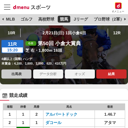
dメニュー
球
MLB
ゴルフ
高校野球
競馬
Jリーグ
プロ野球（2軍）
10R
2月21日(日) 1回小倉4日
12R
第50回 小倉大賞典
11R
15:20
芝 右・1,800m 16頭
4歳以上 (国際) ハンデ
本賞金：4,100、1,600、1,000、620、410万円
出馬表
データ分析
オッズ
結果
競走成績
着順
枠番
馬番
馬名
着差
1
1
2
アルバートドック
1.46.7
2
1
1
ダコール
アタマ