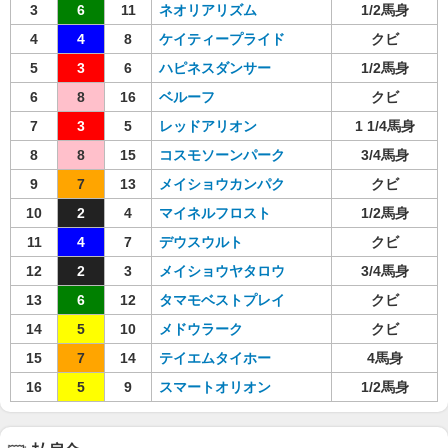
3
6
11
ネオリアリズム
1/2馬身
4
4
8
ケイティープライド
クビ
5
3
6
ハピネスダンサー
1/2馬身
6
8
16
ベルーフ
クビ
7
3
5
レッドアリオン
1 1/4馬身
8
8
15
コスモソーンパーク
3/4馬身
9
7
13
メイショウカンパク
クビ
10
2
4
マイネルフロスト
1/2馬身
11
4
7
デウスウルト
クビ
12
2
3
メイショウヤタロウ
3/4馬身
13
6
12
タマモベストプレイ
クビ
14
5
10
メドウラーク
クビ
15
7
14
テイエムタイホー
4馬身
16
5
9
スマートオリオン
1/2馬身