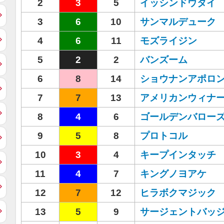
2
3
5
イッシンドウタイ
3
6
10
サンマルデューク
4
6
11
モズライジン
5
2
2
バンズーム
6
8
14
ショウナンアポロ
7
7
13
アメリカンウィナ
8
4
6
ゴールデンバロー
9
5
8
プロトコル
10
3
4
キープインタッチ
11
4
7
キングノヨアケ
12
7
12
ヒラボクマジック
13
5
9
サージェントバッ