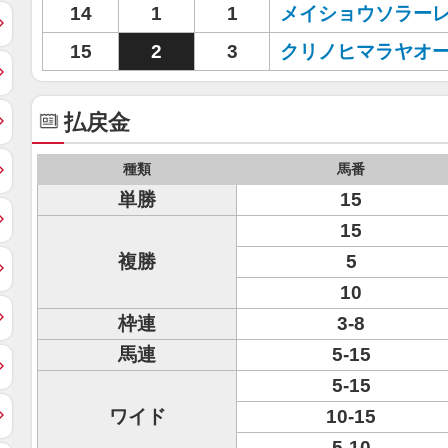
14
1
1
メイショウソラー
15
2
3
クリノヒマラヤオ
払戻金
種類
馬番
単勝
15
15
複勝
5
10
枠連
3-8
馬連
5-15
5-15
ワイド
10-15
5-10