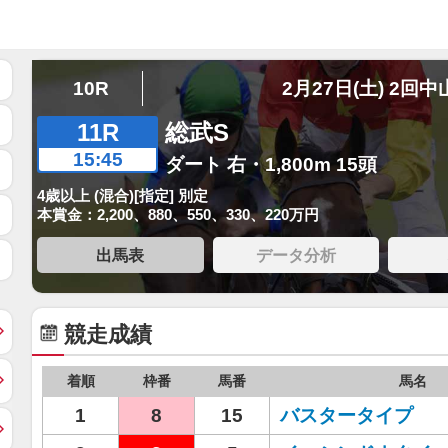
10R
2月27日(土) 2回中
11R
総武S
15:45
ダート 右・1,800m 15頭
4歳以上 (混合)[指定] 別定
本賞金：2,200、880、550、330、220万円
出馬表
データ分析
競走成績
着順
枠番
馬番
馬名
1
8
15
バスタータイプ