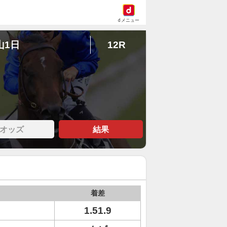
dメニュー
山1日
12R
オッズ
結果
着差
1.51.9