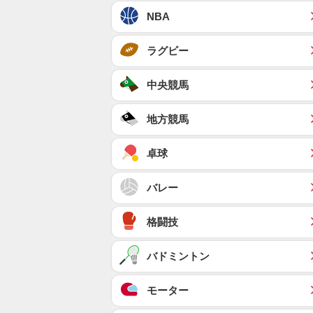
NBA
ラグビー
中央競馬
地方競馬
卓球
バレー
格闘技
バドミントン
モーター