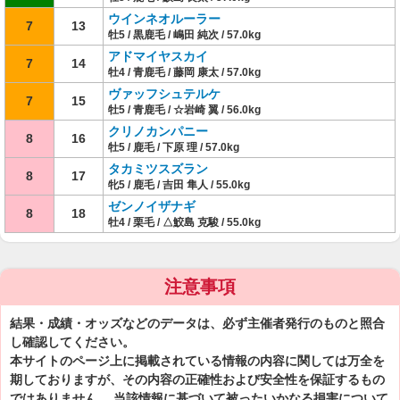
ウインネオルーラー
7
13
牡5 / 黒鹿毛 / 嶋田 純次 / 57.0kg
アドマイヤスカイ
7
14
牡4 / 青鹿毛 / 藤岡 康太 / 57.0kg
ヴァッフシュテルケ
7
15
牡5 / 青鹿毛 / ☆岩崎 翼 / 56.0kg
クリノカンパニー
8
16
牡5 / 鹿毛 / 下原 理 / 57.0kg
タカミツスズラン
8
17
牝5 / 鹿毛 / 吉田 隼人 / 55.0kg
ゼンノイザナギ
8
18
牡4 / 栗毛 / △鮫島 克駿 / 55.0kg
注意事項
結果・成績・オッズなどのデータは、必ず主催者発行のものと照合
し確認してください。
本サイトのページ上に掲載されている情報の内容に関しては万全を
期しておりますが、その内容の正確性および安全性を保証するもの
ではありません。 当該情報に基づいて被ったいかなる損害について