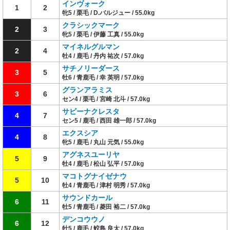
インヴォーク
1
2
牝5 / 栗毛 / D.バルジュー / 55.0kg
クラシックマーク
2
3
牝5 / 栗毛 / 伊藤 工真 / 55.0kg
マイネルグルマン
2
4
牡4 / 鹿毛 / 丹内 祐次 / 57.0kg
サチノリーダース
3
5
牡6 / 青鹿毛 / 幸 英明 / 57.0kg
グランアラミス
3
6
セン4 / 栗毛 / 宮崎 北斗 / 57.0kg
サビーナクレスタ
4
7
セン5 / 鹿毛 / 西田 雄一郎 / 57.0kg
エクスシア
4
8
牝5 / 鹿毛 / 丸山 元気 / 55.0kg
アグネスユーリヤ
5
9
牡4 / 鹿毛 / 松山 弘平 / 57.0kg
マコトグナイゼナウ
5
10
牡4 / 青鹿毛 / 津村 明秀 / 57.0kg
サウンドカール
6
11
牡5 / 青鹿毛 / 菱田 裕二 / 57.0kg
デンコウウノ
6
12
牡5 / 鹿毛 / 鮫島 良太 / 57.0kg