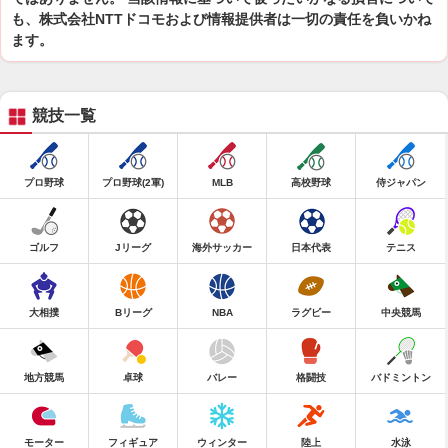
も、株式会社NTTドコモおよび情報提供者は一切の責任を負いかね
ます。
競技一覧
プロ野球
プロ野球(2軍)
MLB
高校野球
侍ジャパン
ゴルフ
Jリーグ
海外サッカー
日本代表
テニス
大相撲
Bリーグ
NBA
ラグビー
中央競馬
地方競馬
卓球
バレー
格闘技
バドミントン
モーター
フィギュア
ウィンター
陸上
水泳