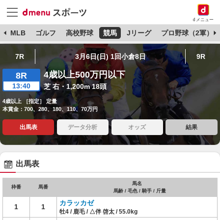
dメニュー
球
MLB
ゴルフ
高校野球
競馬
Jリーグ
プロ野球（2軍）
7R
3月6日(日) 1回小倉8日
9R
4歳以上500万円以下
8R
13:40
芝 右・1,200m 18頭
4歳以上 ［指定］ 定量
本賞金：700、280、180、110、70万円
出馬表
データ分析
オッズ
結果
出馬表
馬名
枠番
馬番
馬齢 / 毛色 / 騎手 / 斤量
カラッカゼ
1
1
牡4 / 鹿毛 / △伴 啓太 / 55.0kg