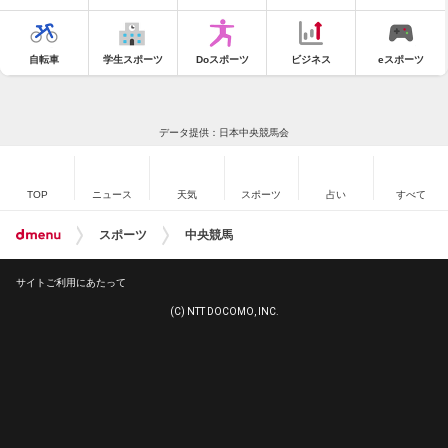
自転車
学生スポーツ
Doスポーツ
ビジネス
eスポーツ
データ提供：日本中央競馬会
TOP
ニュース
天気
スポーツ
占い
すべて
スポーツ
中央競馬
サイトご利用にあたって
(C) NTT DOCOMO, INC.