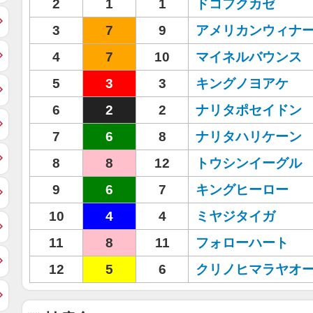
2
1
1
ドコフクカゼ
3
7
9
アメリカンウィナ
4
7
10
マイネルバウンス
5
3
3
キングノヨアケ
6
2
2
ナリタポセイドン
7
6
8
ナリタハリケーン
8
8
12
トウシンイーグル
9
6
7
キングヒーロー
10
4
4
ミヤジタイガ
11
8
11
フォローハート
12
5
6
クリノヒマラヤオ