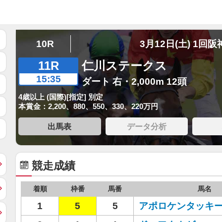
10R
3月12日(土) 1回阪
11R
仁川ステークス
15:35
ダート 右・2,000m 12頭
4歳以上 (国際)[指定] 別定
本賞金：2,200、880、550、330、220万円
出馬表
データ分析
競走成績
着順
枠番
馬番
馬名
1
5
5
アポロケンタッキ