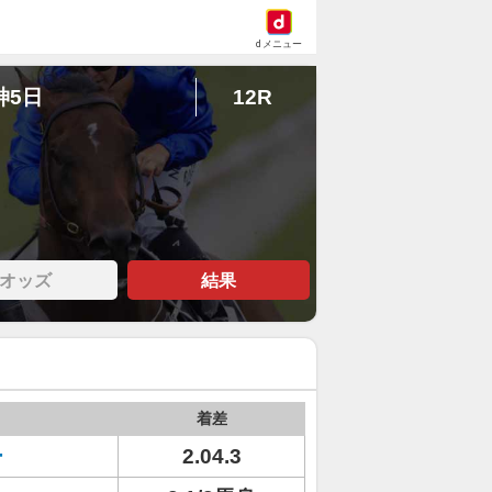
dメニュー
神5日
12R
オッズ
結果
着差
ー
2.04.3