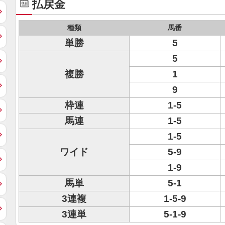
払戻金
種類
馬番
単勝
5
5
複勝
1
9
枠連
1-5
馬連
1-5
1-5
ワイド
5-9
1-9
馬単
5-1
3連複
1-5-9
3連単
5-1-9