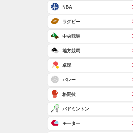
NBA
ラグビー
中央競馬
地方競馬
卓球
バレー
格闘技
バドミントン
モーター