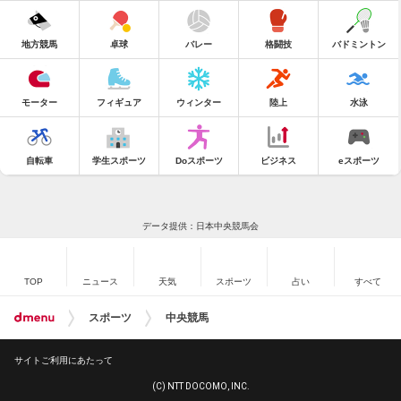
地方競馬
卓球
バレー
格闘技
バドミントン
モーター
フィギュア
ウィンター
陸上
水泳
自転車
学生スポーツ
Doスポーツ
ビジネス
eスポーツ
データ提供：日本中央競馬会
TOP
ニュース
天気
スポーツ
占い
すべて
スポーツ
中央競馬
サイトご利用にあたって
(C) NTT DOCOMO, INC.