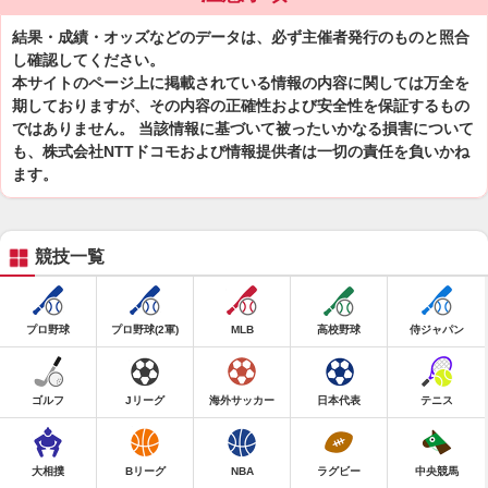
結果・成績・オッズなどのデータは、必ず主催者発行のものと照合
し確認してください。
本サイトのページ上に掲載されている情報の内容に関しては万全を
期しておりますが、その内容の正確性および安全性を保証するもの
ではありません。 当該情報に基づいて被ったいかなる損害について
も、株式会社NTTドコモおよび情報提供者は一切の責任を負いかね
ます。
競技一覧
プロ野球
プロ野球(2軍)
MLB
高校野球
侍ジャパン
ゴルフ
Jリーグ
海外サッカー
日本代表
テニス
大相撲
Bリーグ
NBA
ラグビー
中央競馬