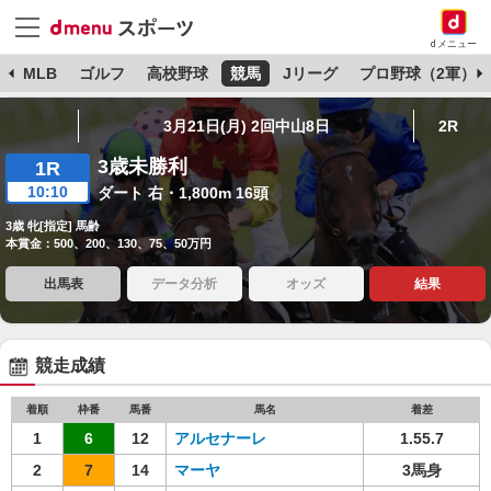
dメニュー
球
MLB
ゴルフ
高校野球
競馬
Jリーグ
プロ野球（2軍）
3月21日(月) 2回中山8日
2R
3歳未勝利
1R
10:10
ダート 右・1,800m 16頭
3歳 牝[指定] 馬齢
本賞金：500、200、130、75、50万円
出馬表
データ分析
オッズ
結果
競走成績
着順
枠番
馬番
馬名
着差
1
6
12
アルセナーレ
1.55.7
2
7
14
マーヤ
3馬身