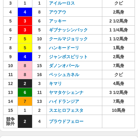
3
1
1
アイルーロス
クビ
4
4
8
アウアウ
2馬身
5
3
6
アッキー
2 1/2馬身
6
3
5
ギブナッシンバック
1 1/4馬身
7
5
10
クールマジョリック
1 1/2馬身
8
5
9
ハンキードーリ
1馬身
9
4
7
ジャンボスピリット
2馬身
10
8
15
ダノンオパール
7馬身
11
8
16
ペッシュカネル
クビ
12
2
3
キマリ
4馬身
13
6
11
ヤマタケシェンナ
3 1/2馬身
14
7
13
ハイドランジア
7馬身
15
1
2
スエヒロフェスタ
10馬身
競争
2
4
プラウドフェロー
除外