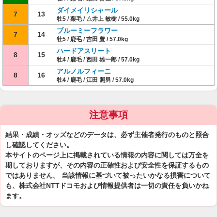
ダイメイリシャール
7
13
牡5 / 栗毛 / △井上 敏樹 / 55.0kg
ブルーミーフラワー
7
14
牡5 / 鹿毛 / 吉田 豊 / 57.0kg
ハードアスリート
8
15
牡4 / 鹿毛 / 西田 雄一郎 / 57.0kg
アルノルフィーニ
8
16
牡4 / 鹿毛 / 江田 照男 / 57.0kg
注意事項
結果・成績・オッズなどのデータは、必ず主催者発行のものと照合
し確認してください。
本サイトのページ上に掲載されている情報の内容に関しては万全を
期しておりますが、その内容の正確性および安全性を保証するもの
ではありません。 当該情報に基づいて被ったいかなる損害について
も、株式会社NTTドコモおよび情報提供者は一切の責任を負いかね
ます。