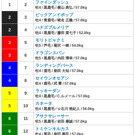
ファインダッシュ
1
2
牡4 / 黒鹿毛 / 横山 典弘 / 57.0kg
ピックアンドポップ
2
3
牡4 / 青鹿毛 / 蛯名 正義 / 57.0kg
ハナズプルメリア
2
4
牝4 / 黒鹿毛 / 藤田 菜七子 / 52.0kg
モリトビャクミ
3
5
牡5 / 芦毛 / 菊沢 一樹 / 54.0kg
ドラゴンスパン
3
6
牡5 / 黒鹿毛 / 内田 博幸 / 57.0kg
ランディングバース
4
7
牡4 / 鹿毛 / 柴田 大知 / 57.0kg
セイウンオセアン
4
8
牡4 / 鹿毛 / 武 豊 / 57.0kg
ラッキーダン
5
9
牡4 / 黒鹿毛 / C.ルメール / 57.0kg
カネータ
5
10
牡4 / 黒鹿毛 / ☆石川 裕紀人 / 56.0kg
アサクサレーサー
6
11
牡5 / 黒鹿毛 / 岩田 康誠 / 57.0kg
トミケンキルカス
6
12
牡4 / 栗毛 / 柴田 善臣 / 57.0kg