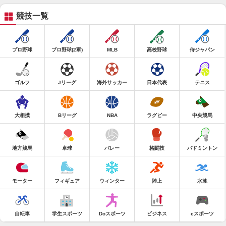
競技一覧
プロ野球
プロ野球(2軍)
MLB
高校野球
侍ジャパン
ゴルフ
Jリーグ
海外サッカー
日本代表
テニス
大相撲
Bリーグ
NBA
ラグビー
中央競馬
地方競馬
卓球
バレー
格闘技
バドミントン
モーター
フィギュア
ウィンター
陸上
水泳
自転車
学生スポーツ
Doスポーツ
ビジネス
eスポーツ