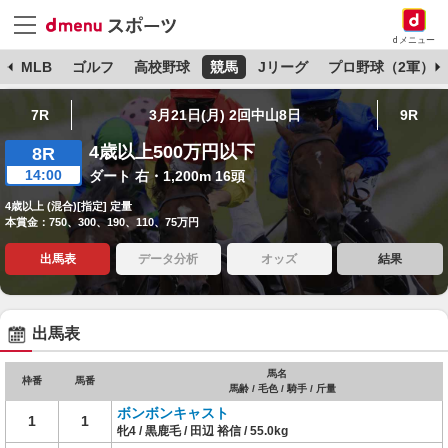
dメニュー
球
MLB
ゴルフ
高校野球
競馬
Jリーグ
プロ野球（2軍）
7R
3月21日(月) 2回中山8日
9R
4歳以上500万円以下
8R
14:00
ダート 右・1,200m 16頭
4歳以上 (混合)[指定] 定量
本賞金：750、300、190、110、75万円
出馬表
データ分析
オッズ
結果
出馬表
馬名
枠番
馬番
馬齢 / 毛色 / 騎手 / 斤量
ボンボンキャスト
1
1
牝4 / 黒鹿毛 / 田辺 裕信 / 55.0kg