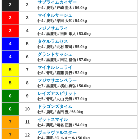
サブライムカイザー
2
2
牡4 / 鹿毛 / 戸崎 圭太 / 56.0kg
マイネルサージュ
3
3
牡4 / 鹿毛 / 柴田 大知 / 54.0kg
フジノサムライ
3
4
牡4 / 黒鹿毛 / 吉田 隼人 / 53.0kg
タケルラムセス
4
5
牡4 / 鹿毛 / 北村 宏司 / 55.0kg
グランドサッシュ
4
6
牡5 / 黒鹿毛 / 田辺 裕信 / 57.0kg
マイネルシュライ
5
7
牡8 / 青毛 / 嘉藤 貴行 / 52.0kg
フジマサエンペラー
5
8
牡7 / 黒鹿毛 / 横山 典弘 / 56.0kg
レイズアスピリット
6
9
牡5 / 青毛 / 丸山 元気 / 57.0kg
ドラゴンズタイム
6
10
牡5 / 鹿毛 / 吉田 豊 / 56.0kg
ゼットスマイル
7
11
牡4 / 栗毛 / 蛯名 正義 / 54.0kg
ヴェラヴァルスター
7
12
牡4 / 栗毛 / C.ルメール / 56.0kg