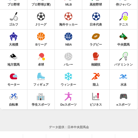
プロ野球
プロ野球(2軍)
MLB
高校野球
侍ジャパン
ゴルフ
Jリーグ
海外サッカー
日本代表
テニス
大相撲
Bリーグ
NBA
ラグビー
中央競馬
地方競馬
卓球
バレー
格闘技
バドミントン
モーター
フィギュア
ウィンター
陸上
水泳
自転車
学生スポーツ
Doスポーツ
ビジネス
eスポーツ
データ提供：日本中央競馬会