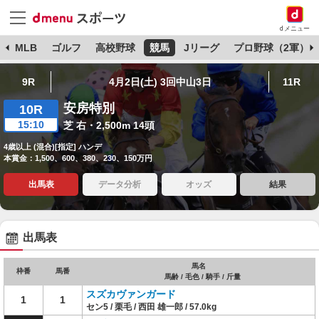
dメニュー
球
MLB
ゴルフ
高校野球
競馬
Jリーグ
プロ野球（2軍）
9R
4月2日(土) 3回中山3日
11R
安房特別
10R
15:10
芝 右・2,500m 14頭
4歳以上 (混合)[指定] ハンデ
本賞金：1,500、600、380、230、150万円
出馬表
データ分析
オッズ
結果
出馬表
馬名
枠番
馬番
馬齢 / 毛色 / 騎手 / 斤量
スズカヴァンガード
1
1
セン5 / 栗毛 / 西田 雄一郎 / 57.0kg