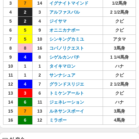
3
7
14
イグナイトマインド
1/2馬身
4
2
3
アルファスバル
2 1/2馬身
5
2
4
ジイサマ
クビ
6
5
9
オニニカナボー
クビ
7
5
10
シンキングカミユ
アタマ
8
8
16
コパノリクエスト
3馬身
9
4
8
シゲルカンパチ
1 1/4馬身
10
1
1
タイキマロン
ハナ
11
1
2
サンナシュア
クビ
12
4
7
グランドスリジエ
2 1/2馬身
13
3
6
トミケンアールト
クビ
14
6
11
ジェネレーション
ハナ
15
7
13
ルネサンスボーイ
3馬身
16
6
12
ミラボー
4馬身