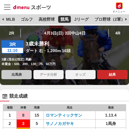
dメニュー
球
MLB
ゴルフ
高校野球
競馬
Jリーグ
プロ野球（2軍）
2R
4月3日(日) 3回中山4日
4R
3歳未勝利
3R
11:10
ダート 右・1,200m 16頭
3歳 (混合)[指定] 馬齢
本賞金：500、200、130、75、50万円
出馬表
データ分析
オッズ
結果
競走成績
着順
枠番
馬番
馬名
着差
1
8
15
ロマンティックサン
1.13.4
2
3
5
サノノカガヤキ
1馬身