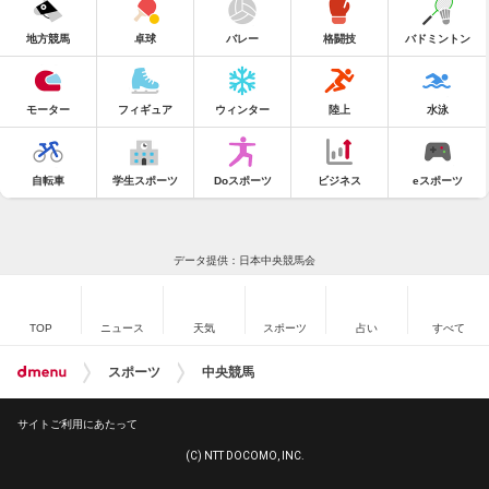
地方競馬
卓球
バレー
格闘技
バドミントン
モーター
フィギュア
ウィンター
陸上
水泳
自転車
学生スポーツ
Doスポーツ
ビジネス
eスポーツ
データ提供：日本中央競馬会
TOP
ニュース
天気
スポーツ
占い
すべて
スポーツ
中央競馬
サイトご利用にあたって
(C) NTT DOCOMO, INC.