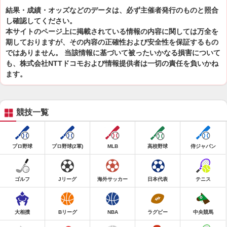
結果・成績・オッズなどのデータは、必ず主催者発行のものと照合
し確認してください。
本サイトのページ上に掲載されている情報の内容に関しては万全を
期しておりますが、その内容の正確性および安全性を保証するもの
ではありません。 当該情報に基づいて被ったいかなる損害について
も、株式会社NTTドコモおよび情報提供者は一切の責任を負いかね
ます。
競技一覧
プロ野球
プロ野球(2軍)
MLB
高校野球
侍ジャパン
ゴルフ
Jリーグ
海外サッカー
日本代表
テニス
大相撲
Bリーグ
NBA
ラグビー
中央競馬