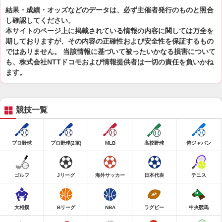
結果・成績・オッズなどのデータは、必ず主催者発行のものと照合
し確認してください。
本サイトのページ上に掲載されている情報の内容に関しては万全を
期しておりますが、その内容の正確性および安全性を保証するもの
ではありません。 当該情報に基づいて被ったいかなる損害について
も、株式会社NTTドコモおよび情報提供者は一切の責任を負いかね
ます。
競技一覧
プロ野球
プロ野球(2軍)
MLB
高校野球
侍ジャパン
ゴルフ
Jリーグ
海外サッカー
日本代表
テニス
大相撲
Bリーグ
NBA
ラグビー
中央競馬