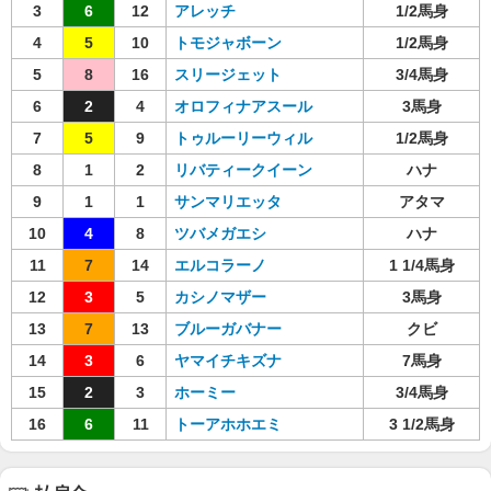
3
6
12
アレッチ
1/2馬身
4
5
10
トモジャボーン
1/2馬身
5
8
16
スリージェット
3/4馬身
6
2
4
オロフィナアスール
3馬身
7
5
9
トゥルーリーウィル
1/2馬身
8
1
2
リバティークイーン
ハナ
9
1
1
サンマリエッタ
アタマ
10
4
8
ツバメガエシ
ハナ
11
7
14
エルコラーノ
1 1/4馬身
12
3
5
カシノマザー
3馬身
13
7
13
ブルーガバナー
クビ
14
3
6
ヤマイチキズナ
7馬身
15
2
3
ホーミー
3/4馬身
16
6
11
トーアホホエミ
3 1/2馬身