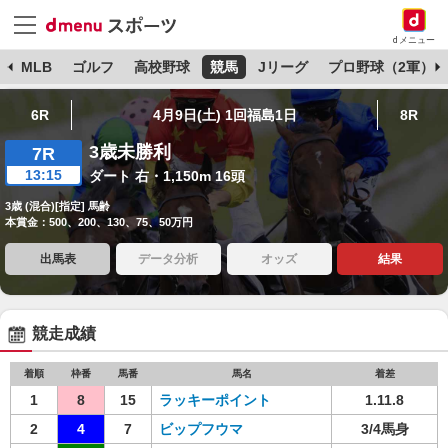
dメニュー
球
MLB
ゴルフ
高校野球
競馬
Jリーグ
プロ野球（2軍）
6R
4月9日(土) 1回福島1日
8R
3歳未勝利
7R
13:15
ダート 右・1,150m 16頭
3歳 (混合)[指定] 馬齢
本賞金：500、200、130、75、50万円
出馬表
データ分析
オッズ
結果
競走成績
着順
枠番
馬番
馬名
着差
1
8
15
ラッキーポイント
1.11.8
2
4
7
ビップフウマ
3/4馬身