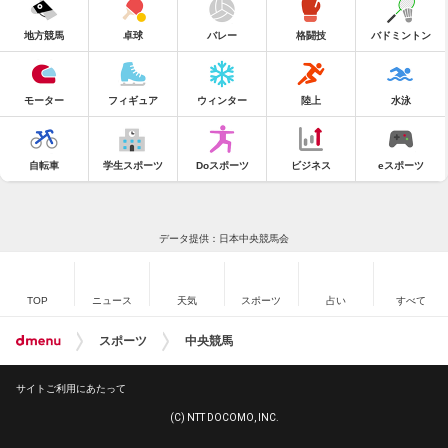
地方競馬
卓球
バレー
格闘技
バドミントン
モーター
フィギュア
ウィンター
陸上
水泳
自転車
学生スポーツ
Doスポーツ
ビジネス
eスポーツ
データ提供：日本中央競馬会
TOP
ニュース
天気
スポーツ
占い
すべて
スポーツ
中央競馬
サイトご利用にあたって
(C) NTT DOCOMO, INC.