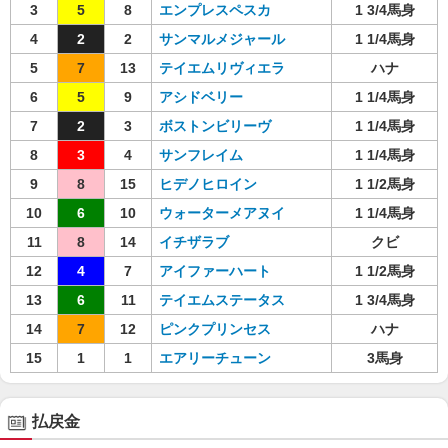
3
5
8
エンプレスペスカ
1 3/4馬身
4
2
2
サンマルメジャール
1 1/4馬身
5
7
13
テイエムリヴィエラ
ハナ
6
5
9
アシドベリー
1 1/4馬身
7
2
3
ボストンビリーヴ
1 1/4馬身
8
3
4
サンフレイム
1 1/4馬身
9
8
15
ヒデノヒロイン
1 1/2馬身
10
6
10
ウォーターメアヌイ
1 1/4馬身
11
8
14
イチザラブ
クビ
12
4
7
アイファーハート
1 1/2馬身
13
6
11
テイエムステータス
1 3/4馬身
14
7
12
ピンクプリンセス
ハナ
15
1
1
エアリーチューン
3馬身
払戻金