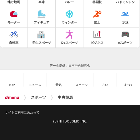
地方競馬
卓球
バレー
格闘技
バドミントン
モーター
フィギュア
ウィンター
陸上
水泳
自転車
学生スポーツ
Doスポーツ
ビジネス
eスポーツ
データ提供：日本中央競馬会
TOP
ニュース
天気
スポーツ
占い
すべて
スポーツ
中央競馬
サイトご利用にあたって
(C) NTT DOCOMO, INC.