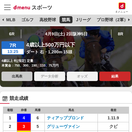
dメニュー
球
MLB
ゴルフ
高校野球
競馬
Jリーグ
プロ野球（2軍）
6R
4月9日(土) 2回阪神5日
8R
4歳以上500万円以下
7R
13:25
ダート 右・1,200m 15頭
4歳以上 牝[指定] 定量
本賞金：750、300、190、110、75万円
出馬表
データ分析
オッズ
結果
競走成績
着順
枠番
馬番
馬名
着差
1
4
6
ティアップブロンド
1.11.9
2
3
5
グリューヴァイン
クビ