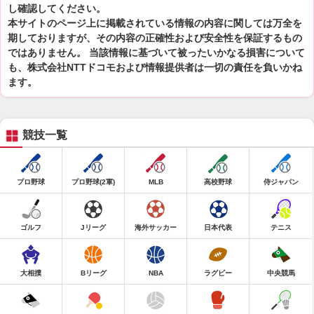
し確認してください。
本サイトのページ上に掲載されている情報の内容に関しては万全を
期しておりますが、その内容の正確性および安全性を保証するもの
ではありません。 当該情報に基づいて被ったいかなる損害について
も、株式会社NTTドコモおよび情報提供者は一切の責任を負いかね
ます。
競技一覧
プロ野球
プロ野球(2軍)
MLB
高校野球
侍ジャパン
ゴルフ
Jリーグ
海外サッカー
日本代表
テニス
大相撲
Bリーグ
NBA
ラグビー
中央競馬