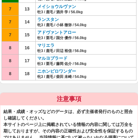
メイショウルヴァン
7
13
牡3 / 鹿毛 / 酒井 学 / 56.0kg
ランスタン
7
14
牝3 / 鹿毛 / 小林 徹弥 / 54.0kg
アドヴァントアロー
7
15
牡3 / 栗毛 / 国分 優作 / 56.0kg
マリエラ
8
16
牡3 / 鹿毛 / 田辺 裕信 / 56.0kg
マルヨプラード
8
17
牡3 / 栗毛 / 藤岡 佑介 / 56.0kg
ニホンピロワンダー
8
18
牝3 / 鹿毛 / 柴田 未崎 / 54.0kg
注意事項
結果・成績・オッズなどのデータは、必ず主催者発行のものと照合
し確認してください。
本サイトのページ上に掲載されている情報の内容に関しては万全を
期しておりますが、その内容の正確性および安全性を保証するもの
ではありません。 当該情報に基づいて被ったいかなる損害について