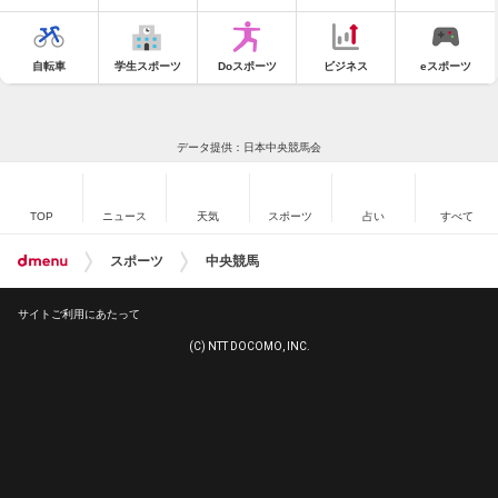
自転車
学生スポーツ
Doスポーツ
ビジネス
eスポーツ
データ提供：日本中央競馬会
TOP
ニュース
天気
スポーツ
占い
すべて
スポーツ
中央競馬
サイトご利用にあたって
(C) NTT DOCOMO, INC.