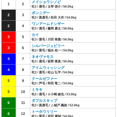
メイショウシノビ
1
2
牡3 / 鹿毛 / 太宰 啓介 / 56.0kg
ボンニデー
2
3
牝3 / 黒鹿毛 / 松田 大作 / 54.0kg
ワンアームドシザー
2
4
牡3 / 鹿毛 / 藤岡 康太 / 56.0kg
カイ
3
5
牡3 / 栗毛 / 川田 将雅 / 56.0kg
シルバージュビリー
3
6
牝3 / 栗毛 / 福永 祐一 / 54.0kg
ネオヴァモス
4
7
牡3 / 鹿毛 / 荻野 琢真 / 56.0kg
アイムウィッシング
4
8
牝3 / 鹿毛 / 松山 弘平 / 54.0kg
クールゼファー
5
9
牝3 / 芦毛 / 和田 竜二 / 54.0kg
ミサキ
5
10
牝3 / 鹿毛 / ☆小崎 綾也 / 53.0kg
ダブルスキップ
6
11
牝3 / 黒鹿毛 / △城戸 義政 / 52.0kg
トーホウリリー
6
12
牝3 / 栗毛 / 岩田 康誠 / 54.0kg