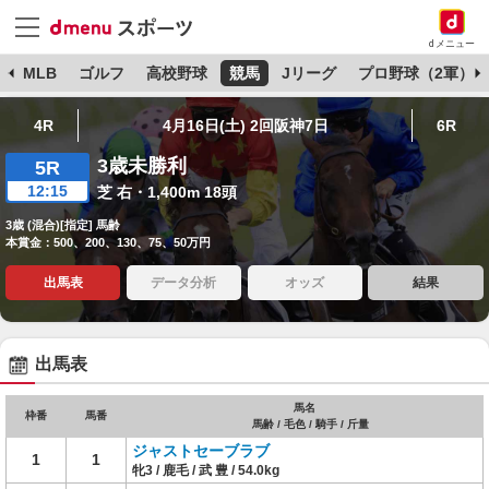
dメニュー
球
MLB
ゴルフ
高校野球
競馬
Jリーグ
プロ野球（2軍）
4R
4月16日(土) 2回阪神7日
6R
3歳未勝利
5R
12:15
芝 右・1,400m 18頭
3歳 (混合)[指定] 馬齢
本賞金：500、200、130、75、50万円
出馬表
データ分析
オッズ
結果
出馬表
馬名
枠番
馬番
馬齢 / 毛色 / 騎手 / 斤量
ジャストセーブラブ
1
1
牝3 / 鹿毛 / 武 豊 / 54.0kg