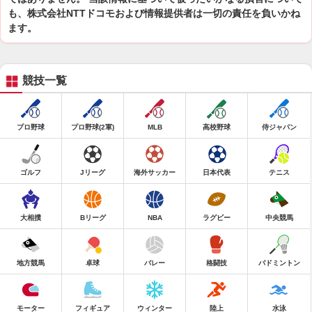
も、株式会社NTTドコモおよび情報提供者は一切の責任を負いかね
ます。
競技一覧
プロ野球
プロ野球(2軍)
MLB
高校野球
侍ジャパン
ゴルフ
Jリーグ
海外サッカー
日本代表
テニス
大相撲
Bリーグ
NBA
ラグビー
中央競馬
地方競馬
卓球
バレー
格闘技
バドミントン
モーター
フィギュア
ウィンター
陸上
水泳