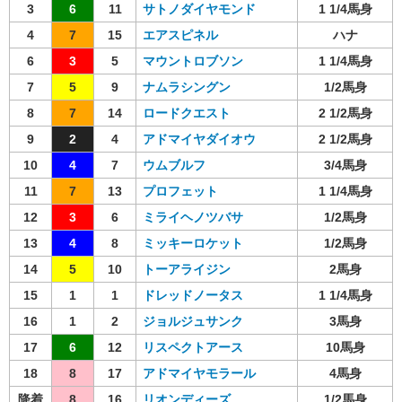
3
6
11
サトノダイヤモンド
1 1/4馬身
4
7
15
エアスピネル
ハナ
6
3
5
マウントロブソン
1 1/4馬身
7
5
9
ナムラシングン
1/2馬身
8
7
14
ロードクエスト
2 1/2馬身
9
2
4
アドマイヤダイオウ
2 1/2馬身
10
4
7
ウムブルフ
3/4馬身
11
7
13
プロフェット
1 1/4馬身
12
3
6
ミライヘノツバサ
1/2馬身
13
4
8
ミッキーロケット
1/2馬身
14
5
10
トーアライジン
2馬身
15
1
1
ドレッドノータス
1 1/4馬身
16
1
2
ジョルジュサンク
3馬身
17
6
12
リスペクトアース
10馬身
18
8
17
アドマイヤモラール
4馬身
降着
8
16
リオンディーズ
1/2馬身