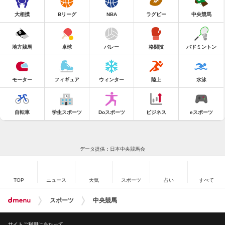
大相撲
Bリーグ
NBA
ラグビー
中央競馬
地方競馬
卓球
バレー
格闘技
バドミントン
モーター
フィギュア
ウィンター
陸上
水泳
自転車
学生スポーツ
Doスポーツ
ビジネス
eスポーツ
データ提供：日本中央競馬会
TOP
ニュース
天気
スポーツ
占い
すべて
スポーツ
中央競馬
サイトご利用にあたって