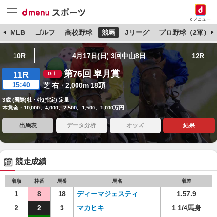
dメニュー
球
MLB
ゴルフ
高校野球
競馬
Jリーグ
プロ野球（2軍）
10R
4月17日(日) 3回中山8日
12R
第76回 皐月賞
11R
15:40
芝 右・2,000m 18頭
3歳 (国際)牡・牝(指定) 定量
本賞金：10,000、4,000、2,500、1,500、1,000万円
出馬表
データ分析
オッズ
結果
競走成績
着順
枠番
馬番
馬名
着差
1
8
18
ディーマジェスティ
1.57.9
2
2
3
マカヒキ
1 1/4馬身