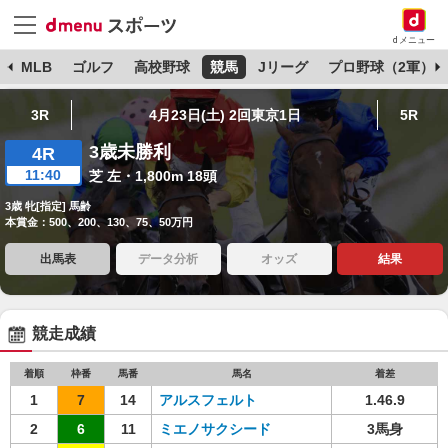
dメニュー
球
MLB
ゴルフ
高校野球
競馬
Jリーグ
プロ野球（2軍）
3R
4月23日(土) 2回東京1日
5R
3歳未勝利
4R
11:40
芝 左・1,800m 18頭
3歳 牝[指定] 馬齢
本賞金：500、200、130、75、50万円
出馬表
データ分析
オッズ
結果
競走成績
着順
枠番
馬番
馬名
着差
1
7
14
アルスフェルト
1.46.9
2
6
11
ミエノサクシード
3馬身