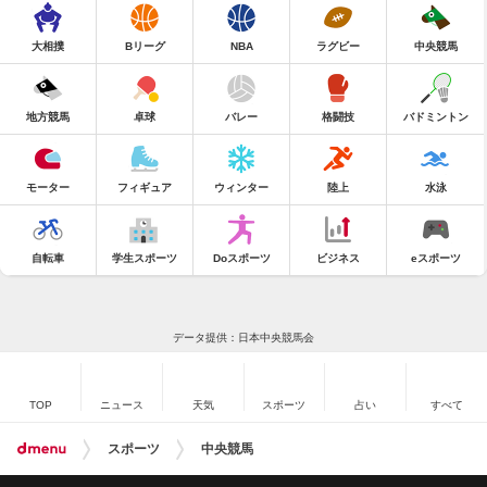
大相撲
Bリーグ
NBA
ラグビー
中央競馬
地方競馬
卓球
バレー
格闘技
バドミントン
モーター
フィギュア
ウィンター
陸上
水泳
自転車
学生スポーツ
Doスポーツ
ビジネス
eスポーツ
データ提供：日本中央競馬会
TOP
ニュース
天気
スポーツ
占い
すべて
スポーツ
中央競馬