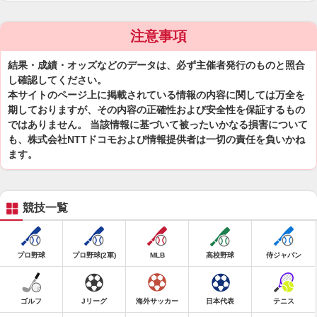
注意事項
結果・成績・オッズなどのデータは、必ず主催者発行のものと照合
し確認してください。
本サイトのページ上に掲載されている情報の内容に関しては万全を
期しておりますが、その内容の正確性および安全性を保証するもの
ではありません。 当該情報に基づいて被ったいかなる損害について
も、株式会社NTTドコモおよび情報提供者は一切の責任を負いかね
ます。
競技一覧
プロ野球
プロ野球(2軍)
MLB
高校野球
侍ジャパン
ゴルフ
Jリーグ
海外サッカー
日本代表
テニス