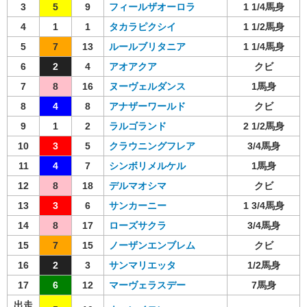
3
5
9
フィールザオーロラ
1 1/4馬身
4
1
1
タカラピクシイ
1 1/2馬身
5
7
13
ルールブリタニア
1 1/4馬身
6
2
4
アオアクア
クビ
7
8
16
ヌーヴェルダンス
1馬身
8
4
8
アナザーワールド
クビ
9
1
2
ラルゴランド
2 1/2馬身
10
3
5
クラウニングフレア
3/4馬身
11
4
7
シンボリメルケル
1馬身
12
8
18
デルマオシマ
クビ
13
3
6
サンカーニー
1 3/4馬身
14
8
17
ローズサクラ
3/4馬身
15
7
15
ノーザンエンブレム
クビ
16
2
3
サンマリエッタ
1/2馬身
17
6
12
マーヴェラスデー
7馬身
出走