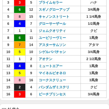
3
3
5
プライムセラー
ハナ
4
6
12
スギノグローアップ
3/4馬身
5
8
15
キャノンストリート
1 1/4馬身
6
4
7
グローサーザール
1/2馬身
7
1
1
ジェムクオリティ
クビ
8
6
11
ユービリーヴミー
1馬身
9
7
14
アスターサムソン
アタマ
10
5
10
シゲルババチャン
3/4馬身
11
1
2
アオテン
2 1/2馬身
12
4
8
ミュートエアー
1馬身
13
5
9
マイネルピオネロ
1馬身
14
8
16
コークスクリュー
3馬身
15
2
4
バンダムザミステリ
クビ
16
3
6
ピーチプリンセス
3/4馬身