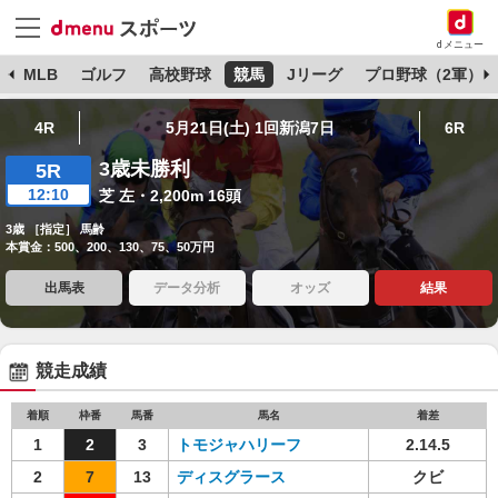
dメニュー
球
MLB
ゴルフ
高校野球
競馬
Jリーグ
プロ野球（2軍）
4R
5月21日(土) 1回新潟7日
6R
3歳未勝利
5R
12:10
芝 左・2,200m 16頭
3歳 ［指定］ 馬齢
本賞金：500、200、130、75、50万円
出馬表
データ分析
オッズ
結果
競走成績
着順
枠番
馬番
馬名
着差
1
2
3
トモジャハリーフ
2.14.5
2
7
13
ディスグラース
クビ