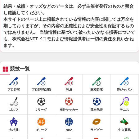
結果・成績・オッズなどのデータは、必ず主催者発行のものと照合
し確認してください。
本サイトのページ上に掲載されている情報の内容に関しては万全を
期しておりますが、その内容の正確性および安全性を保証するもの
ではありません。 当該情報に基づいて被ったいかなる損害について
も、株式会社NTTドコモおよび情報提供者は一切の責任を負いかね
ます。
競技一覧
プロ野球
プロ野球(2軍)
MLB
高校野球
侍ジャパン
ゴルフ
Jリーグ
海外サッカー
日本代表
テニス
大相撲
Bリーグ
NBA
ラグビー
中央競馬