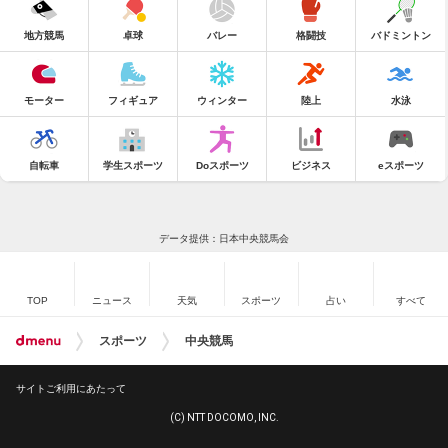
地方競馬
卓球
バレー
格闘技
バドミントン
モーター
フィギュア
ウィンター
陸上
水泳
自転車
学生スポーツ
Doスポーツ
ビジネス
eスポーツ
データ提供：日本中央競馬会
TOP
ニュース
天気
スポーツ
占い
すべて
スポーツ
中央競馬
サイトご利用にあたって
(C) NTT DOCOMO, INC.