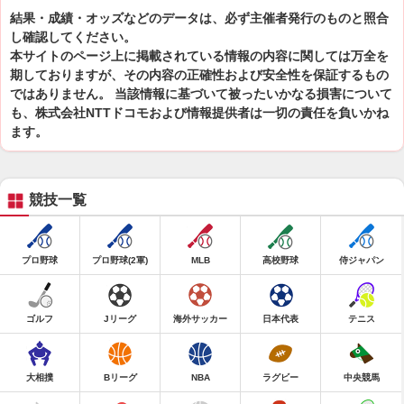
結果・成績・オッズなどのデータは、必ず主催者発行のものと照合
し確認してください。
本サイトのページ上に掲載されている情報の内容に関しては万全を
期しておりますが、その内容の正確性および安全性を保証するもの
ではありません。 当該情報に基づいて被ったいかなる損害について
も、株式会社NTTドコモおよび情報提供者は一切の責任を負いかね
ます。
競技一覧
プロ野球
プロ野球(2軍)
MLB
高校野球
侍ジャパン
ゴルフ
Jリーグ
海外サッカー
日本代表
テニス
大相撲
Bリーグ
NBA
ラグビー
中央競馬