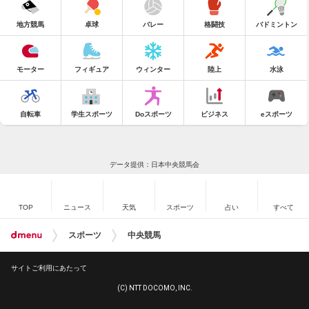
地方競馬
卓球
バレー
格闘技
バドミントン
モーター
フィギュア
ウィンター
陸上
水泳
自転車
学生スポーツ
Doスポーツ
ビジネス
eスポーツ
データ提供：日本中央競馬会
TOP
ニュース
天気
スポーツ
占い
すべて
スポーツ
中央競馬
サイトご利用にあたって
(C) NTT DOCOMO, INC.