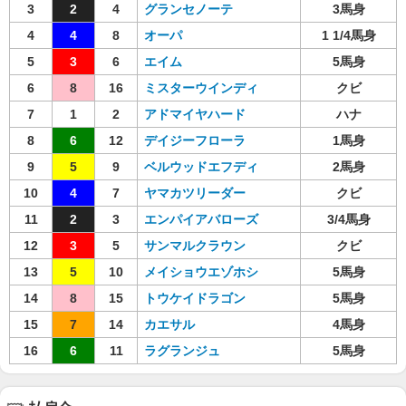
3
2
4
グランセノーテ
3馬身
4
4
8
オーパ
1 1/4馬身
5
3
6
エイム
5馬身
6
8
16
ミスターウインディ
クビ
7
1
2
アドマイヤハード
ハナ
8
6
12
デイジーフローラ
1馬身
9
5
9
ベルウッドエフディ
2馬身
10
4
7
ヤマカツリーダー
クビ
11
2
3
エンパイアバローズ
3/4馬身
12
3
5
サンマルクラウン
クビ
13
5
10
メイショウエゾホシ
5馬身
14
8
15
トウケイドラゴン
5馬身
15
7
14
カエサル
4馬身
16
6
11
ラグランジュ
5馬身