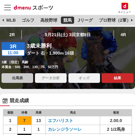
dメニュー
球
MLB
ゴルフ
高校野球
競馬
Jリーグ
プロ野球（2軍）
2R
5月21日(土) 3回京都9日
4R
3歳未勝利
3R
11:00
ダート 右・1,900m 16頭
3歳 ［指定］ 馬齢
本賞金：500、200、130、75、50万円
出馬表
データ分析
オッズ
結果
競走成績
着順
枠番
馬番
馬名
着差
1
7
13
エフハリスト
2.00.0
2
1
1
カレンジラソーレ
2 1/2馬身