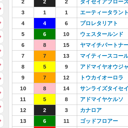
2
2
2
タイセイアプロー
3
1
1
エーティータラン
4
4
6
プロレタリアト
5
6
10
ウェスタールンド
6
8
15
ヤマイチパートナ
7
7
13
マイティースコー
8
5
9
アドマイヤオウジ
9
7
12
トウカイオーロラ
10
8
14
サンライズタイセ
11
5
8
アドマイヤケルソ
12
2
3
カナロア
13
6
11
ゴッドフロアー