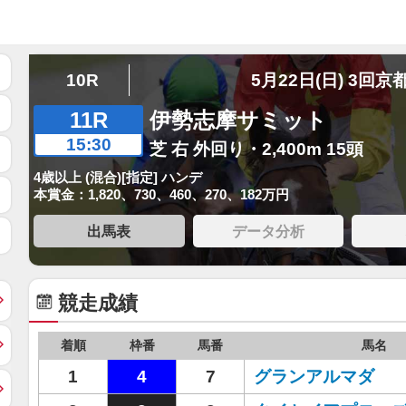
10R
5月22日(日) 3回京
11R
伊勢志摩サミット
15:30
芝 右 外回り・2,400m 15頭
4歳以上 (混合)[指定] ハンデ
本賞金：1,820、730、460、270、182万円
出馬表
データ分析
競走成績
着順
枠番
馬番
馬名
1
4
7
グランアルマダ