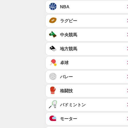
NBA
ラグビー
中央競馬
地方競馬
卓球
バレー
格闘技
バドミントン
モーター