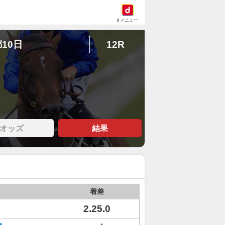
dメニュー
都10日
12R
オッズ
結果
着差
2.25.0