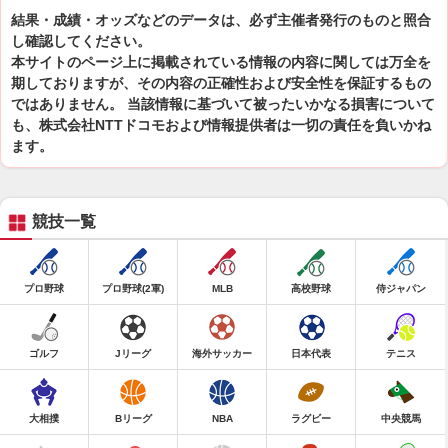
結果・成績・オッズなどのデータは、必ず主催者発行のものと照合
し確認してください。
本サイトのページ上に掲載されている情報の内容に関しては万全を
期しておりますが、その内容の正確性および安全性を保証するもの
ではありません。 当該情報に基づいて被ったいかなる損害について
も、株式会社NTTドコモおよび情報提供者は一切の責任を負いかね
ます。
競技一覧
プロ野球
プロ野球(2軍)
MLB
高校野球
侍ジャパン
ゴルフ
Jリーグ
海外サッカー
日本代表
テニス
大相撲
Bリーグ
NBA
ラグビー
中央競馬