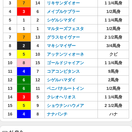
3
7
14
リキサンダイオー
1 1/4馬身
4
3
6
メイプルケプラー
1/2馬身
5
1
2
シゲルシマダイ
1 1/4馬身
6
1
1
マルターズフェスタ
1/2馬身
7
7
13
グラスセイヴァー
2 1/2馬身
8
2
4
マキシマイザー
3/4馬身
9
5
10
アッテンツィオーネ
クビ
10
8
15
ゴールドジャイアン
1 1/4馬身
11
4
7
コアコンピタンス
9馬身
12
6
12
シゲルハマダイ
2馬身
13
6
11
ベニバナルートイン
1/2馬身
14
3
5
クレオヘリオス
1 1/4馬身
15
5
9
ショウナンハウメア
2 1/2馬身
16
4
8
ナナパンチ
ハナ