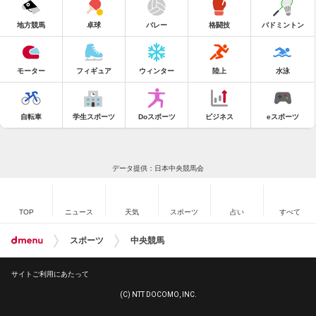
地方競馬
卓球
バレー
格闘技
バドミントン
モーター
フィギュア
ウィンター
陸上
水泳
自転車
学生スポーツ
Doスポーツ
ビジネス
eスポーツ
データ提供：日本中央競馬会
TOP
ニュース
天気
スポーツ
占い
すべて
スポーツ
中央競馬
サイトご利用にあたって
(C) NTT DOCOMO, INC.