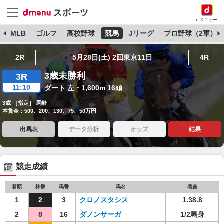
dメニュー
球
MLB
ゴルフ
高校野球
競馬
Jリーグ
プロ野球（2軍）
2R
5月28日(土) 2回東京11日
4R
3歳未勝利
3R
11:10
ダート 左・1,600m 16頭
3歳 ［指定］ 馬齢
本賞金：500、200、130、75、50万円
出馬表
データ分析
オッズ
結果
競走成績
着順
枠番
馬番
馬名
着差
1
2
3
クロノスタシス
1.38.8
2
8
16
ダノンサーガ
1/2馬身