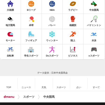
大相撲
Bリーグ
NBA
ラグビー
中央競馬
地方競馬
卓球
バレー
格闘技
バドミントン
モーター
フィギュア
ウィンター
陸上
水泳
自転車
学生スポーツ
Doスポーツ
ビジネス
eスポーツ
データ提供：日本中央競馬会
TOP
ニュース
天気
スポーツ
占い
すべて
スポーツ
中央競馬