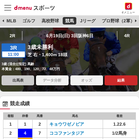
dメニュー
球
MLB
ゴルフ
高校野球
競馬
Jリーグ
プロ野球（2軍）
2R
6月19日(日) 3回阪神6日
4R
3歳未勝利
3R
11:00
芝 右・1,400m 18頭
3歳 (混合)[指定] 馬齢
本賞金：480、190、120、72、48万円
出馬表
データ分析
オッズ
結果
競走成績
着順
枠番
馬番
馬名
着差
1
1
2
キョウワゼノビア
1.22.6
2
4
7
ココファンタジア
1/2馬身