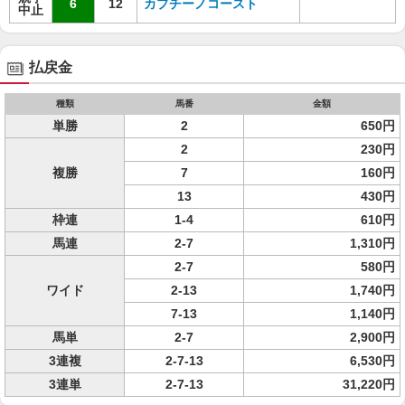
6
12
カプチーノコースト
中止
払戻金
種類
馬番
金額
単勝
2
650円
2
230円
複勝
7
160円
13
430円
枠連
1-4
610円
馬連
2-7
1,310円
2-7
580円
ワイド
2-13
1,740円
7-13
1,140円
馬単
2-7
2,900円
3連複
2-7-13
6,530円
3連単
2-7-13
31,220円