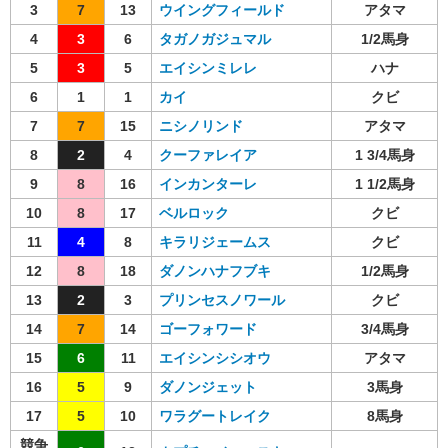
3
7
13
ウイングフィールド
アタマ
4
3
6
タガノガジュマル
1/2馬身
5
3
5
エイシンミレレ
ハナ
6
1
1
カイ
クビ
7
7
15
ニシノリンド
アタマ
8
2
4
クーファレイア
1 3/4馬身
9
8
16
インカンターレ
1 1/2馬身
10
8
17
ベルロック
クビ
11
4
8
キラリジェームス
クビ
12
8
18
ダノンハナフブキ
1/2馬身
13
2
3
プリンセスノワール
クビ
14
7
14
ゴーフォワード
3/4馬身
15
6
11
エイシンシシオウ
アタマ
16
5
9
ダノンジェット
3馬身
17
5
10
ワラグートレイク
8馬身
競争