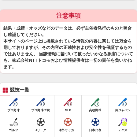
注意事項
結果・成績・オッズなどのデータは、必ず主催者発行のものと照合
し確認してください。
本サイトのページ上に掲載されている情報の内容に関しては万全を
期しておりますが、その内容の正確性および安全性を保証するもの
ではありません。 当該情報に基づいて被ったいかなる損害について
も、株式会社NTTドコモおよび情報提供者は一切の責任を負いかね
ます。
競技一覧
プロ野球
プロ野球(2軍)
MLB
高校野球
侍ジャパン
ゴルフ
Jリーグ
海外サッカー
日本代表
テニス