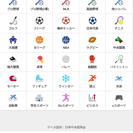
プロ野球
プロ野球(2軍)
MLB
高校野球
侍ジャパン
ゴルフ
Jリーグ
海外サッカー
日本代表
テニス
大相撲
Bリーグ
NBA
ラグビー
中央競馬
地方競馬
卓球
バレー
格闘技
バドミントン
モーター
フィギュア
ウィンター
陸上
水泳
自転車
学生スポーツ
Doスポーツ
ビジネス
eスポーツ
データ提供：日本中央競馬会