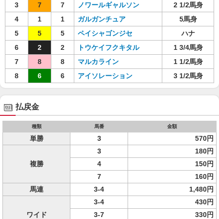
3
7
7
ノワールギャルソン
2 1/2馬身
4
1
1
ガルガンチュア
5馬身
5
5
5
ペイシャゴンジセ
ハナ
6
2
2
トウケイフクキタル
1 3/4馬身
7
8
8
マルカライン
1 1/2馬身
8
6
6
アイソレーション
3 1/2馬身
払戻金
種類
馬番
金額
単勝
3
570円
3
180円
複勝
4
150円
7
160円
馬連
3-4
1,480円
3-4
430円
ワイド
3-7
330円