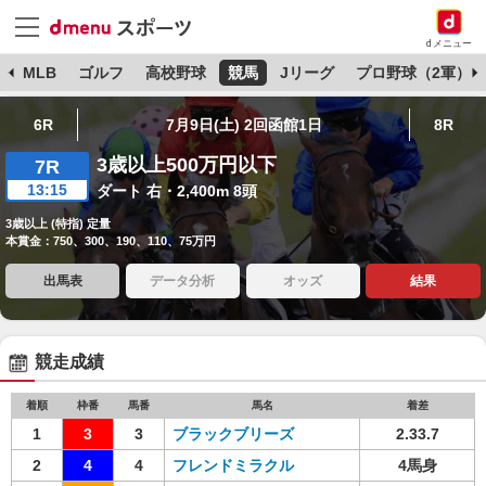
dメニュー
球
MLB
ゴルフ
高校野球
競馬
Jリーグ
プロ野球（2軍）
6R
7月9日(土) 2回函館1日
8R
3歳以上500万円以下
7R
13:15
ダート 右・2,400m 8頭
3歳以上 (特指) 定量
本賞金：750、300、190、110、75万円
出馬表
データ分析
オッズ
結果
競走成績
着順
枠番
馬番
馬名
着差
1
3
3
ブラックブリーズ
2.33.7
2
4
4
フレンドミラクル
4馬身