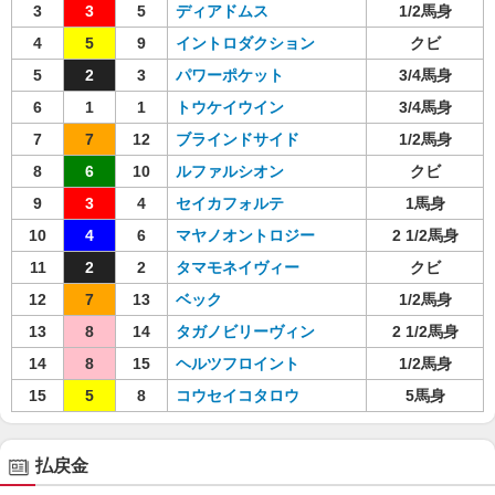
3
3
5
ディアドムス
1/2馬身
4
5
9
イントロダクション
クビ
5
2
3
パワーポケット
3/4馬身
6
1
1
トウケイウイン
3/4馬身
7
7
12
ブラインドサイド
1/2馬身
8
6
10
ルファルシオン
クビ
9
3
4
セイカフォルテ
1馬身
10
4
6
マヤノオントロジー
2 1/2馬身
11
2
2
タマモネイヴィー
クビ
12
7
13
ベック
1/2馬身
13
8
14
タガノビリーヴィン
2 1/2馬身
14
8
15
ヘルツフロイント
1/2馬身
15
5
8
コウセイコタロウ
5馬身
払戻金