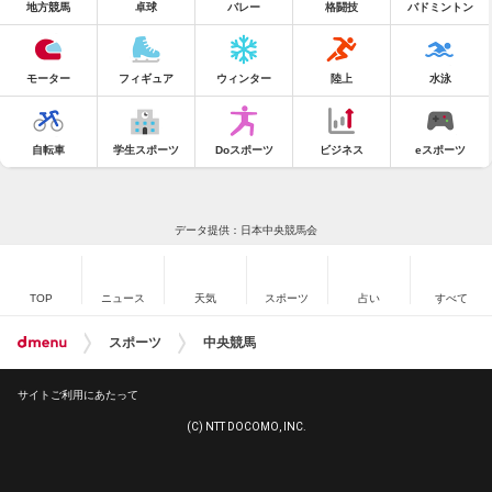
地方競馬
卓球
バレー
格闘技
バドミントン
モーター
フィギュア
ウィンター
陸上
水泳
自転車
学生スポーツ
Doスポーツ
ビジネス
eスポーツ
データ提供：日本中央競馬会
TOP
ニュース
天気
スポーツ
占い
すべて
スポーツ
中央競馬
サイトご利用にあたって
(C) NTT DOCOMO, INC.