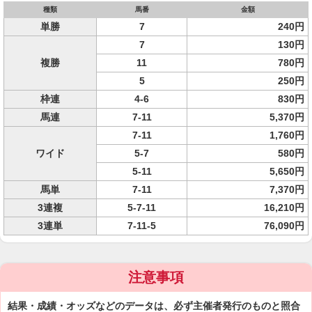
種類
馬番
金額
単勝
7
240円
7
130円
複勝
11
780円
5
250円
枠連
4-6
830円
馬連
7-11
5,370円
7-11
1,760円
ワイド
5-7
580円
5-11
5,650円
馬単
7-11
7,370円
3連複
5-7-11
16,210円
3連単
7-11-5
76,090円
注意事項
結果・成績・オッズなどのデータは、必ず主催者発行のものと照合