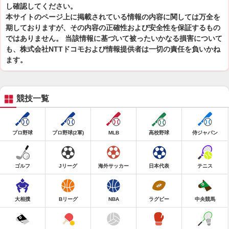
し確認してください。
本サイトのページ上に掲載されている情報の内容に関しては万全を
期しておりますが、その内容の正確性および安全性を保証するもの
ではありません。 当該情報に基づいて被ったいかなる損害について
も、株式会社NTTドコモおよび情報提供者は一切の責任を負いかね
ます。
競技一覧
プロ野球
プロ野球(2軍)
MLB
高校野球
侍ジャパン
ゴルフ
Jリーグ
海外サッカー
日本代表
テニス
大相撲
Bリーグ
NBA
ラグビー
中央競馬