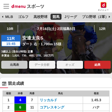
dメニュー
球
MLB
ゴルフ
高校野球
競馬
Jリーグ
プロ野球（2軍）
10R
7月16日(土) 2回福島5日
12R
安達太良S
11R
15:45
ダート 右・1,700m 15頭
3歳以上 (混合)(特指) 定量
本賞金：1,820、730、460、270、182万円
出馬表
データ分析
オッズ
結果
競走成績
着順
枠番
馬番
馬名
着差
1
4
7
リッカルド
1.45.3
2
6
11
コアレスキング
ハナ