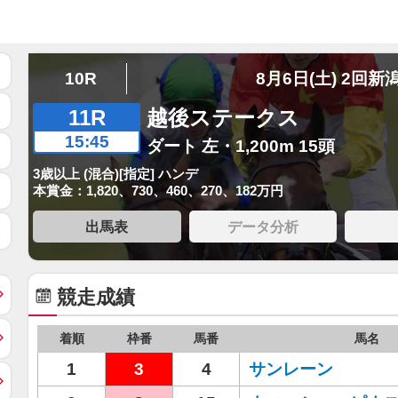
10R
8月6日(土) 2回新
11R
越後ステークス
15:45
ダート 左・1,200m 15頭
3歳以上 (混合)[指定] ハンデ
本賞金：1,820、730、460、270、182万円
出馬表
データ分析
競走成績
着順
枠番
馬番
馬名
1
3
4
サンレーン