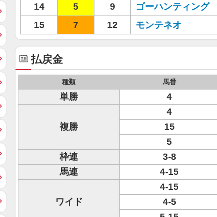
14
5
9
ゴーハンティング
15
7
12
モンテネオ
払戻金
種類
馬番
単勝
4
4
複勝
15
5
枠連
3-8
馬連
4-15
4-15
ワイド
4-5
5-15