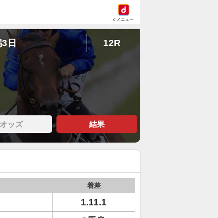
dメニュー
潟3日
12R
オッズ
結果
着差
1.11.1