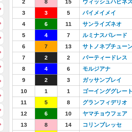
2
8
15
ウィッシュハピネ
3
3
5
パイメイメイ
4
6
11
サンライズネオ
5
4
7
ルミナスパレード
6
7
13
サトノネプチュー
7
2
2
パーティードレス
8
4
6
モルジアナ
9
2
3
ガッサンプレイ
10
1
1
ゴーインググレー
11
5
8
グランフィデリオ
12
6
10
ヤマチョウフェア
13
8
14
コリンブレッセ