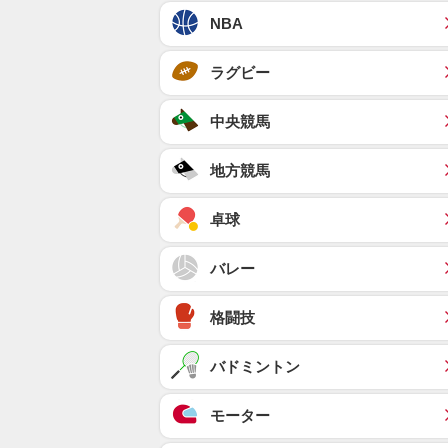
NBA
ラグビー
中央競馬
地方競馬
卓球
バレー
格闘技
バドミントン
モーター