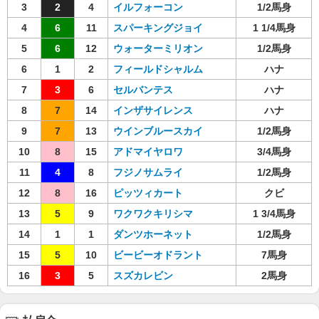
3
2
4
イルフォーコン
1/2馬身
4
6
11
スパーキングジョイ
1 1/4馬身
5
6
12
ウォーターミリオン
1/2馬身
6
1
2
フィールドシャルム
ハナ
7
3
6
セルバンテス
ハナ
8
7
14
インザサイレンス
ハナ
9
7
13
ウインブルースカイ
1/2馬身
10
8
15
アドマイヤロワ
3/4馬身
11
4
8
フジノサムライ
1/2馬身
12
8
16
ピッツィカート
クビ
13
5
9
ワクワクキリシマ
1 3/4馬身
14
1
1
ダンツホーネット
1/2馬身
15
5
10
ビービーオドラント
7馬身
16
3
5
スズカレビン
2馬身