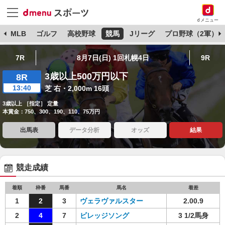
dメニュー
球
MLB
ゴルフ
高校野球
競馬
Jリーグ
プロ野球（2軍）
7R
8月7日(日) 1回札幌4日
9R
3歳以上500万円以下
8R
13:40
芝 右・2,000m 16頭
3歳以上 ［指定］ 定量
本賞金：750、300、190、110、75万円
出馬表
データ分析
オッズ
結果
競走成績
着順
枠番
馬番
馬名
着差
1
2
3
ヴェラヴァルスター
2.00.9
2
4
7
ビレッジソング
3 1/2馬身