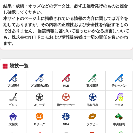
結果・成績・オッズなどのデータは、必ず主催者発行のものと照合
し確認してください。
本サイトのページ上に掲載されている情報の内容に関しては万全を
期しておりますが、その内容の正確性および安全性を保証するもの
ではありません。 当該情報に基づいて被ったいかなる損害について
も、株式会社NTTドコモおよび情報提供者は一切の責任を負いかね
ます。
競技一覧
プロ野球
プロ野球(2軍)
MLB
高校野球
侍ジャパン
ゴルフ
Jリーグ
海外サッカー
日本代表
テニス
大相撲
Bリーグ
NBA
ラグビー
中央競馬