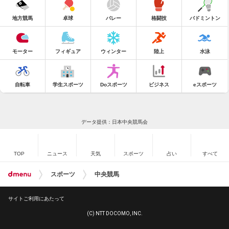
地方競馬
卓球
バレー
格闘技
バドミントン
モーター
フィギュア
ウィンター
陸上
水泳
自転車
学生スポーツ
Doスポーツ
ビジネス
eスポーツ
データ提供：日本中央競馬会
TOP
ニュース
天気
スポーツ
占い
すべて
スポーツ
中央競馬
サイトご利用にあたって
(C) NTT DOCOMO, INC.