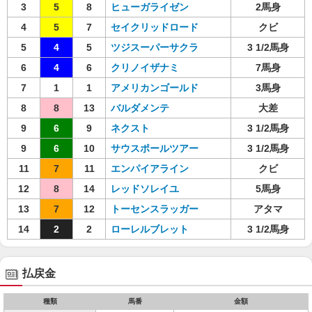
3
5
8
ヒューガライゼン
2馬身
4
5
7
セイクリッドロード
クビ
5
4
5
ツジスーパーサクラ
3 1/2馬身
6
4
6
クリノイザナミ
7馬身
7
1
1
アメリカンゴールド
3馬身
8
8
13
バルダメンテ
大差
9
6
9
ネクスト
3 1/2馬身
9
6
10
サウスポールツアー
3 1/2馬身
11
7
11
エンパイアライン
クビ
12
8
14
レッドソレイユ
5馬身
13
7
12
トーセンスラッガー
アタマ
14
2
2
ローレルブレット
3 1/2馬身
払戻金
種類
馬番
金額