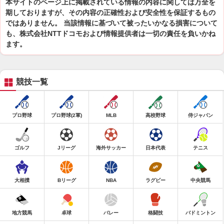
本サイトのページ上に掲載されている情報の内容に関しては万全を
期しておりますが、その内容の正確性および安全性を保証するもの
ではありません。 当該情報に基づいて被ったいかなる損害について
も、株式会社NTTドコモおよび情報提供者は一切の責任を負いかね
ます。
競技一覧
プロ野球
プロ野球(2軍)
MLB
高校野球
侍ジャパン
ゴルフ
Jリーグ
海外サッカー
日本代表
テニス
大相撲
Bリーグ
NBA
ラグビー
中央競馬
地方競馬
卓球
バレー
格闘技
バドミントン