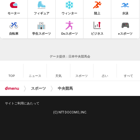
モーター
フィギュア
ウィンター
陸上
水泳
自転車
学生スポーツ
Doスポーツ
ビジネス
eスポーツ
データ提供：日本中央競馬会
TOP
ニュース
天気
スポーツ
占い
すべて
スポーツ
中央競馬
サイトご利用にあたって
(C) NTT DOCOMO, INC.