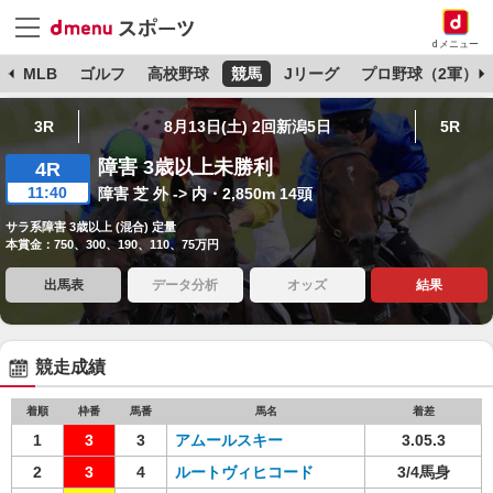
dメニュー
球
MLB
ゴルフ
高校野球
競馬
Jリーグ
プロ野球（2軍）
3R
8月13日(土) 2回新潟5日
5R
障害 3歳以上未勝利
4R
11:40
障害 芝 外 -> 内・2,850m 14頭
サラ系障害 3歳以上 (混合) 定量
本賞金：750、300、190、110、75万円
出馬表
データ分析
オッズ
結果
競走成績
着順
枠番
馬番
馬名
着差
1
3
3
アムールスキー
3.05.3
2
3
4
ルートヴィヒコード
3/4馬身