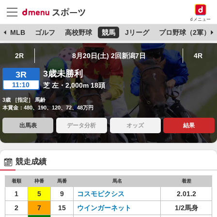
dメニュー
球
MLB
ゴルフ
高校野球
競馬
Jリーグ
プロ野球（2軍）
2R
8月20日(土) 2回新潟7日
4R
3歳未勝利
3R
11:10
芝 左・2,000m 18頭
3歳 ［指定］ 馬齢
本賞金：480、190、120、72、48万円
出馬表
データ分析
オッズ
結果
競走成績
着順
枠番
馬番
馬名
着差
1
5
9
コスモピクシス
2.01.2
2
7
15
ウインガーネット
1/2馬身