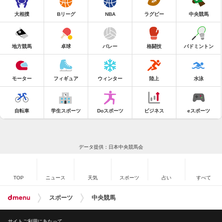
大相撲
Bリーグ
NBA
ラグビー
中央競馬
地方競馬
卓球
バレー
格闘技
バドミントン
モーター
フィギュア
ウィンター
陸上
水泳
自転車
学生スポーツ
Doスポーツ
ビジネス
eスポーツ
データ提供：日本中央競馬会
TOP
ニュース
天気
スポーツ
占い
すべて
スポーツ
中央競馬
サイトご利用にあたって