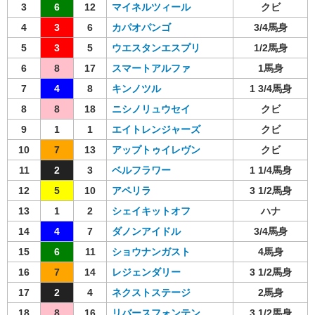
3
6
12
マイネルツィール
クビ
4
3
6
カパオパンゴ
3/4馬身
5
3
5
ウエスタンエスプリ
1/2馬身
6
8
17
スマートアルファ
1馬身
7
4
8
キンノツル
1 3/4馬身
8
8
18
ニシノリュウセイ
クビ
9
1
1
エイトレンジャーズ
クビ
10
7
13
アップトゥイレヴン
クビ
11
2
3
ベルフラワー
1 1/4馬身
12
5
10
アペリラ
3 1/2馬身
13
1
2
シェイキットオフ
ハナ
14
4
7
ダノンアイドル
3/4馬身
15
6
11
ショウナンガスト
4馬身
16
7
14
レジェンダリー
3 1/2馬身
17
2
4
ネクストステージ
2馬身
18
8
16
リバースフォンテン
3 1/2馬身