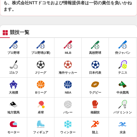
も、株式会社NTTドコモおよび情報提供者は一切の責任を負いかね
ます。
競技一覧
プロ野球
プロ野球(2軍)
MLB
高校野球
侍ジャパン
ゴルフ
Jリーグ
海外サッカー
日本代表
テニス
大相撲
Bリーグ
NBA
ラグビー
中央競馬
地方競馬
卓球
バレー
格闘技
バドミントン
モーター
フィギュア
ウィンター
陸上
水泳