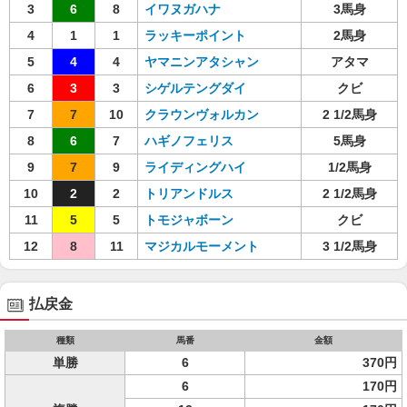
3
6
8
イワヌガハナ
3馬身
4
1
1
ラッキーポイント
2馬身
5
4
4
ヤマニンアタシャン
アタマ
6
3
3
シゲルテングダイ
クビ
7
7
10
クラウンヴォルカン
2 1/2馬身
8
6
7
ハギノフェリス
5馬身
9
7
9
ライディングハイ
1/2馬身
10
2
2
トリアンドルス
2 1/2馬身
11
5
5
トモジャボーン
クビ
12
8
11
マジカルモーメント
3 1/2馬身
払戻金
種類
馬番
金額
単勝
6
370円
6
170円