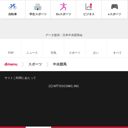
自転車
学生スポーツ
Doスポーツ
ビジネス
eスポーツ
データ提供：日本中央競馬会
TOP
ニュース
天気
スポーツ
占い
すべて
スポーツ
中央競馬
サイトご利用にあたって
(C) NTT DOCOMO, INC.