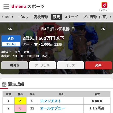
dメニュー
球
MLB
ゴルフ
高校野球
競馬
Jリーグ
プロ野球（2軍）
5R
9月4日(日) 2回札幌6日
7R
3歳以上500万円以下
6R
12:40
ダート 右・1,000m 12頭
3歳以上 ［指定］ 定量
本賞金：750、300、190、110、75万円
出馬表
データ分析
オッズ
結果
競走成績
着順
枠番
馬番
馬名
着差
1
5
6
ロマンチスト
5.90.0
2
8
12
オールオブユー
1 1/2馬身