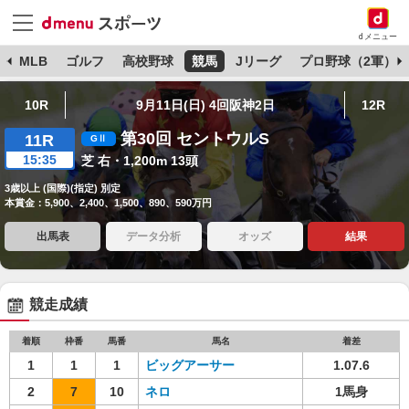
dメニュー
球
MLB
ゴルフ
高校野球
競馬
Jリーグ
プロ野球（2軍）
10R
9月11日(日) 4回阪神2日
12R
第30回 セントウルS
11R
15:35
芝 右・1,200m 13頭
3歳以上 (国際)(指定) 別定
本賞金：5,900、2,400、1,500、890、590万円
出馬表
データ分析
オッズ
結果
競走成績
着順
枠番
馬番
馬名
着差
1
1
1
ビッグアーサー
1.07.6
2
7
10
ネロ
1馬身