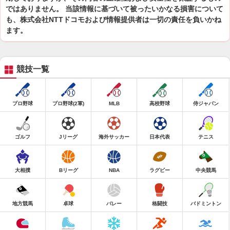
ではありません。 当該情報に基づいて被ったいかなる損害について
も、株式会社NTTドコモおよび情報提供者は一切の責任を負いかね
ます。
競技一覧
プロ野球
プロ野球(2軍)
MLB
高校野球
侍ジャパン
ゴルフ
Jリーグ
海外サッカー
日本代表
テニス
大相撲
Bリーグ
NBA
ラグビー
中央競馬
地方競馬
卓球
バレー
格闘技
バドミントン