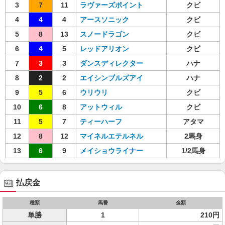
3
7
11
ラヴァーズポイント
クビ
4
4
4
アースソニック
クビ
5
8
13
スノードラゴン
クビ
6
4
5
レッドアリオン
クビ
7
3
3
ダンスディレクター
ハナ
8
2
2
エイシンブルズアイ
ハナ
9
5
6
ウリウリ
クビ
10
6
8
アットウィル
クビ
11
5
7
ティーハーフ
アタマ
12
8
12
マイネルエテルネル
2馬身
13
6
9
メイショウライナー
1/2馬身
払戻金
種類
馬番
金額
単勝
1
210円