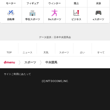
モーター
フィギュア
ウィンター
陸上
水泳
自転車
学生スポーツ
Doスポーツ
ビジネス
eスポーツ
データ提供：日本中央競馬会
TOP
ニュース
天気
スポーツ
占い
すべて
スポーツ
中央競馬
サイトご利用にあたって
(C) NTT DOCOMO, INC.