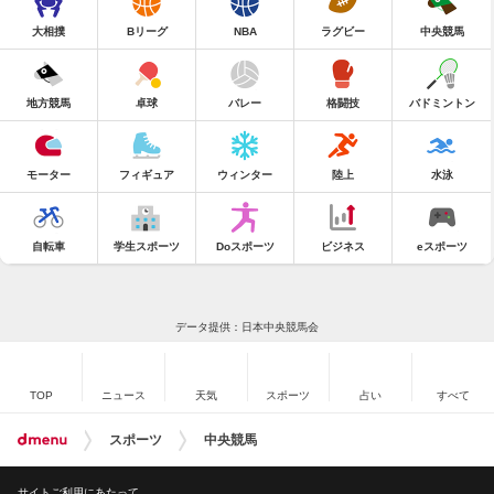
大相撲
Bリーグ
NBA
ラグビー
中央競馬
地方競馬
卓球
バレー
格闘技
バドミントン
モーター
フィギュア
ウィンター
陸上
水泳
自転車
学生スポーツ
Doスポーツ
ビジネス
eスポーツ
データ提供：日本中央競馬会
TOP
ニュース
天気
スポーツ
占い
すべて
スポーツ
中央競馬
サイトご利用にあたって