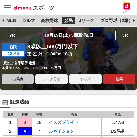
dメニュー
球
MLB
ゴルフ
高校野球
競馬
Jリーグ
プロ野球（2軍）
7R
10月15日(土) 3回新潟1日
9R
3歳以上500万円以下
8R
13:45
芝 左 外・1,800m 18頭
3歳以上 若手騎手 定量
本賞金：700、280、180、110、70万円
出馬表
データ分析
オッズ
結果
競走成績
着順
枠番
馬番
馬名
着差
1
8
18
イスズブライト
1.47.6
2
4
7
ルネイション
1/2馬身