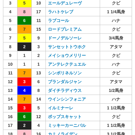
3
5
10
エールデュレーヴ
クビ
4
8
17
ラハトケレブ
1 1/4馬身
5
6
11
ラブコール
ハナ
6
7
15
ロードプレミアム
クビ
7
5
9
ドーノデルソーレ
3/4馬身
8
2
3
サンセットトウホク
アタマ
9
1
2
メイショウメリリー
クビ
10
1
1
アンテレクテュエル
ハナ
11
7
13
シンボリネルソン
クビ
12
3
6
ブランダルジャン
アタマ
13
4
8
ダイチラディウス
1/2馬身
14
7
14
ウインシンフォニア
ハナ
15
3
5
イルミナーレ
1 1/2馬身
16
6
12
ポップスキャット
クビ
17
2
4
ミッキーカーニバル
1 1/2馬身
18
8
16
カミノライデン
3 1/2馬身