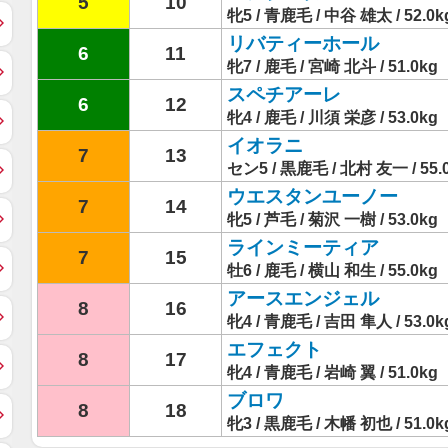
5
10
牝5 / 青鹿毛 / 中谷 雄太 / 52.0k
リバティーホール
6
11
牝7 / 鹿毛 / 宮崎 北斗 / 51.0kg
スペチアーレ
6
12
牝4 / 鹿毛 / 川須 栄彦 / 53.0kg
イオラニ
7
13
セン5 / 黒鹿毛 / 北村 友一 / 55.
ウエスタンユーノー
7
14
牝5 / 芦毛 / 菊沢 一樹 / 53.0kg
ラインミーティア
7
15
牡6 / 鹿毛 / 横山 和生 / 55.0kg
アースエンジェル
8
16
牝4 / 青鹿毛 / 吉田 隼人 / 53.0k
エフェクト
8
17
牝4 / 青鹿毛 / 岩崎 翼 / 51.0kg
ブロワ
8
18
牝3 / 黒鹿毛 / 木幡 初也 / 51.0k