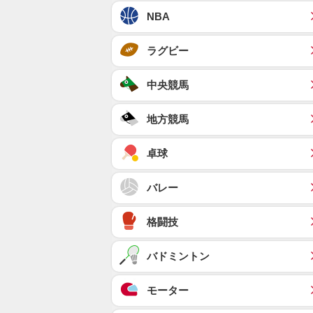
NBA
ラグビー
中央競馬
地方競馬
卓球
バレー
格闘技
バドミントン
モーター