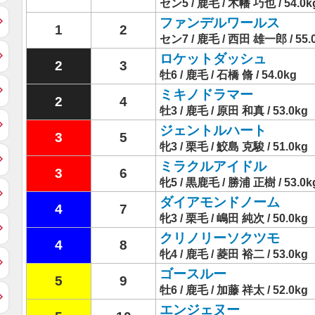
セン5 / 鹿毛 / 木幡 巧也 / 54.0k
ファンデルワールス
1
2
セン7 / 鹿毛 / 西田 雄一郎 / 55.
ロケットダッシュ
2
3
牡6 / 鹿毛 / 石橋 脩 / 54.0kg
ミキノドラマー
2
4
牡3 / 鹿毛 / 原田 和真 / 53.0kg
ジェントルハート
3
5
牝3 / 栗毛 / 鮫島 克駿 / 51.0kg
ミラクルアイドル
3
6
牝5 / 黒鹿毛 / 勝浦 正樹 / 53.0k
ダイアモンドノーム
4
7
牝3 / 栗毛 / 嶋田 純次 / 50.0kg
クリノリーソクツモ
4
8
牝4 / 鹿毛 / 菱田 裕二 / 53.0kg
ゴースルー
5
9
牡6 / 鹿毛 / 加藤 祥太 / 52.0kg
エンジェヌー