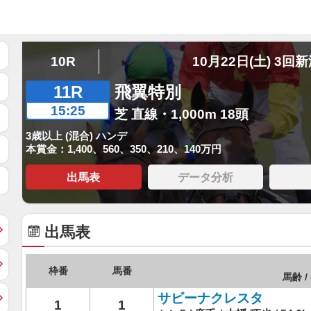
10R
10月22日(土) 3回
11R
飛翼特別
15:25
芝 直線・1,000m 18頭
3歳以上 (混合) ハンデ
本賞金：1,400、560、350、210、140万円
出馬表
データ分析
出馬表
枠番
馬番
馬齢 /
サビーナクレスタ
1
1