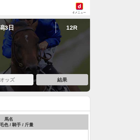
dメニュー
新潟3日
12R
オッズ
結果
馬名
 毛色 / 騎手 / 斤量